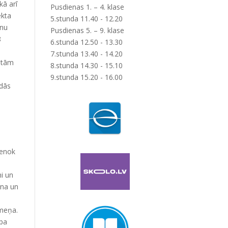
kā arī
Pusdienas 1. – 4. klase
ekta
5.stunda 11.40 - 12.20
enu
Pusdienas 5. – 9. klase
8
6.stunda 12.50 - 13.30
7.stunda 13.40 - 14.20
rētām
8.stunda 14.30 - 15.10
9.stunda 15.20 - 16.00
adās
ienok
i un
ina un
īmeņa.
 pa