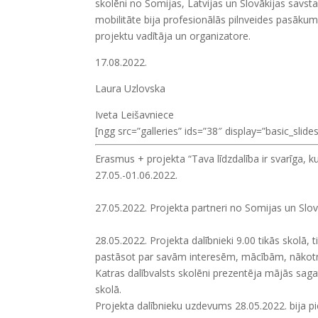
skolēni no Somijas, Latvijas un Slovākijas savsta
mobilitāte bija profesionālās pilnveides pasāku
projektu vadītāja un organizatore.
17.08.2022.
Laura Uzlovska
Iveta Leišavniece
[ngg src=”galleries” ids=”38″ display=”basic_slid
Erasmus + projekta “Tava līdzdalība ir svarīga, 
27.05.-01.06.2022.
27.05.2022. Projekta partneri no Somijas un Slov
28.05.2022. Projekta dalībnieki 9.00 tikās skolā, t
pastāsot par savām interesēm, mācībām, nākot
Katras dalībvalsts skolēni prezentēja mājās sag
skolā.
Projekta dalībnieku uzdevums 28.05.2022. bija p