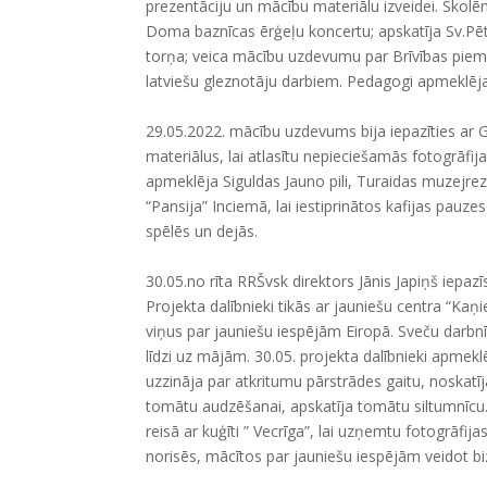
prezentāciju un mācību materiālu izveidei. Skolēn
Doma baznīcas ērģeļu koncertu; apskatīja Sv.Pē
torņa; veica mācību uzdevumu par Brīvības piem
latviešu gleznotāju darbiem. Pedagogi apmeklēja 
29.05.2022. mācību uzdevums bija iepazīties ar 
materiālus, lai atlasītu nepieciešamās fotogrāfijas
apmeklēja Siguldas Jauno pili, Turaidas muzejrez
“Pansija” Inciemā, lai iestiprinātos kafijas pauzes 
spēlēs un dejās.
30.05.no rīta RRŠvsk direktors Jānis Japiņš iepazī
Projekta dalībnieki tikās ar jauniešu centra “Kaņi
viņus par jauniešu iespējām Eiropā. Sveču darbnī
līdzi uz mājām. 30.05. projekta dalībnieki apmeklē
uzzināja par atkritumu pārstrādes gaitu, noskatī
tomātu audzēšanai, apskatīja tomātu siltumnīcu.
reisā ar kuģīti ” Vecrīga”, lai uzņemtu fotogrāfi
norisēs, mācītos par jauniešu iespējām veidot bi