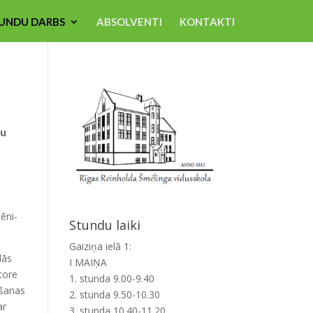
UNDU DARBS
ABSOLVENTI
KONTAKTI
bu
ēni-
Stundu laiki
Gaiziņa ielā 1:
dās
I MAIŅA
tore
1. stunda 9.00-9.40
īšanas
2. stunda 9.50-10.30
ar
3. stunda 10.40-11.20