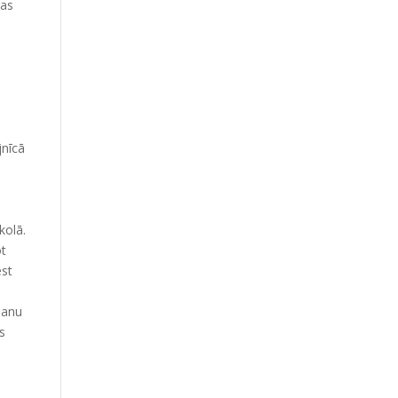
gas
jnīcā
kolā.
ot
est
šanu
s