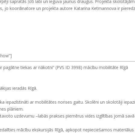
rpēji sapratās ļoti labi un ieguva jaunus draugus. Projekta skolotājām
ms, jo koordinatore un projekta autore Katarina Ketmannova ir pieredz
eshow”]
kur pagātne tiekas ar nākotni” (PVS ID 3998) mācību mobilitāte Rīgā
ākijas ieradās Rīgā.
ika iepazīstināti ar mobilitātes norises gaitu. Skolēni un skolotāji iepaz
nes plāniem.
atavoto uzdevumu –labās prakses piemērus vides izglītības jomā savā
iedalīties mācību ekskursijās Rīgā, apkopot nepieciešamos materiālus