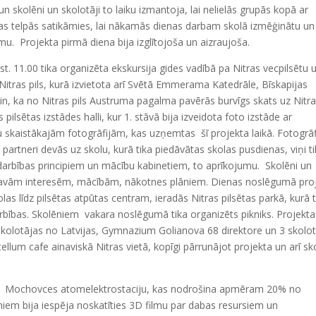
 un skolēni un skolotāji to laiku izmantoja, lai nelielās grupās kopā ar
īcas telpās satikāmies, lai nākamās dienas darbam skolā izmēģinātu un
u. Projekta pirmā diena bija izglītojoša un aizraujoša.
st. 11.00 tika organizēta ekskursija gides vadībā pa Nitras vecpilsētu 
Nitras pils, kurā izvietota arī Svētā Emmerama Katedrāle, Bīskapijas
in, ka no Nitras pils Austruma pagalma pavērās burvīgs skats uz Nitr
pilsētas izstādes halli, kur 1. stāvā bija izveidota foto izstāde ar
 skaistākajām fotogrāfijām, kas uzņemtas šī projekta laikā. Fotogrāf
artneri devās uz skolu, kurā tika piedāvātas skolas pusdienas, viņi t
as darbības principiem un mācību kabinetiem, to aprīkojumu. Skolēni un
ar savām interesēm, mācībām, nākotnes plāniem. Dienas noslēgumā pro
las līdz pilsētas atpūtas centram, ieradās Nitras pilsētas parkā, kurā t
arbības. Skolēniem vakara noslēgumā tika organizēts pikniks. Projekta
 skolotājas no Latvijas, Gymnazium Golianova 68 direktore un 3 skolo
ellum cafe ainaviskā Nitras vietā, kopīgi pārrunājot projekta un arī sk
Mochovces atomelektrostaciju, kas nodrošina apmēram 20% no
niem bija iespēja noskatīties 3D filmu par dabas resursiem un