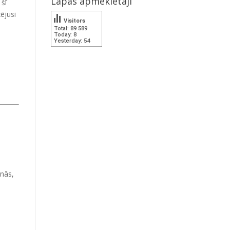
Lapas apmeklētāji
 šī
ējusi
Visitors
Total: 89 589
Today: 8
Yesterday: 54
inās,