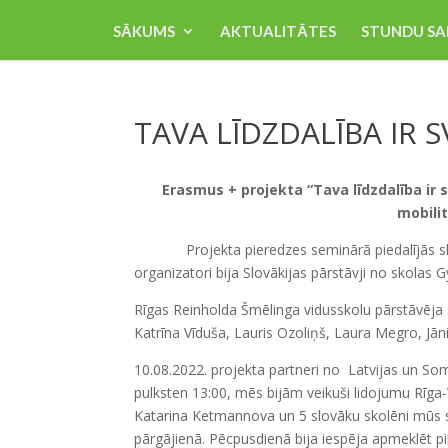
SĀKUMS
AKTUALITĀTES
STUNDU SA
TAVA LĪDZDALĪBA IR 
Erasmus + projekta “Tava līdzdalība ir 
mobili
Projekta pieredzes seminārā piedalījās skolo
organizatori bija Slovākijas pārstāvji no skola
Rīgas Reinholda Šmēlinga vidusskolu pārstāvēja 
Katrīna Vīduša, Lauris Ozoliņš, Laura Megro, Jāni
10.08.2022. projekta partneri no Latvijas un Somi
pulksten 13:00, mēs bijām veikuši lidojumu Rīga
Katarina Ketmannova un 5 slovāku skolēni mūs sa
pārgājienā. Pēcpusdienā bija iespēja apmeklēt pil