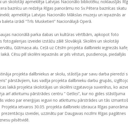
i un skolotāji apmeklēja Latvijas Nacionālo bibliotēku; noklausījās Rī
tera baznīcu un redzēja Rīgas panorāmu no Sv.Pētera baznīcas skatu
inekli; apmeklēja Latvijas Nacionālo Mākslas muzeju un iepazinās ar
baleta izrādi “Trīs Musketieri” Nacionālajā Operā.
Gaujas nacionālā parka dabas un kultūras vērtībām, apkopot foto
 fotogalerijas izveidei izstāžu zālē Slovākijā. Skolēni un skolotāji
ervātu, Gūtmaņa alu. Ceļā uz Cēsīm projekta dalībnieki iegriezās kafe
laikā. Cēsu pilī skolēni iepazinās ar pils vēsturi, pusdienoja, piedalījās
stināja projekta dalībniekus ar skolu, stāstīja par savu darba pieredzi s
eris” pārstāvjiem, kas vadīja projekta dalībnieku darbu grupās, izglītoj
cas laikā projekta skolotājas un skolēni izgatavoja suvenīrus, ko aizv
ja arī atkritumu pārstrādes centru ” Getliņi”, kur no gides stāstījuma
jās video par enerģijas ieguvi no atkritumu pārstrādes un tās izmanto
 Projekta ietvaros 30.05. projekta dalībnieki izbrauca Rīgas panorāma
jas prezentāciju izveidei, uzzinātu par Daugavas nozīmi Rīgas pagātnes
znesu pilsētvidē.