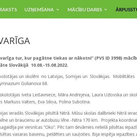
RAKSTS
UZŅEMŠANA
MĀCĪBU DARBS
ĀRPUSST
SVARĪGA
svarīga tur, kur pagātne tiekas ar nākotni” (PVS ID 3998) mācī
tāte Slovākijā
10.08.-15.08.2022.
tājas un skolēni no Latvijas, Somijas un Slovākijas. Mobilitātes
s Gymnazium Golianova 68.
skolotājas Iveta Leišavniece, Māra Andrejeva, Laura Uzlovska un skol
s Markuss Valters, Eva Siliņa, Polina Subotina.
jas ieradās Slovākijas pilsētā Nitrā. Mūsu skolas dalībnieki Nitrā iera
-Vīne un braucienu ar autobusu Vīne -Nitra 170 km. Projekta koordina
gaidīja pie viesnīcas “Oko”. Pēc tam devāmies nelielā pilsētas iepaz
sētas vasaras baseinu, peldēties un sauļoties. Bija iespēja iepazīties 