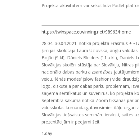
Projekta aktivitātēm var sekot līdzi Padlet plat
https://twinspace.etwinning.net/98963/home
28.04.-30.04.2021. notika projekta Erasmus + «Ta
ķīmijas skolotāja Laura Uzlovska, angļu valodas s
Bojāri (9,kl), Dāniels Bleiders (11.u kl.), Daniels L
Slovākijas skolēni stāstīja par Slovākiju, Nitras p
nacionālo dabas parku aizsardzības jautājumiem, 
veidu, ‘lēnās modes’ (slow fashion) videi draudzīg
logo, diskutēja par dabas parku problēmām, izvei
saņēma sertifikātus un suvenīrus, ko projekta k
Septembra sākumā notika Zoom tikšanās par pr
vidusskolas komanda,gatavosimies itāļu organiz
Slovākijas tiešsaistes semināru ieraksti, saites 
prezentācijām ir peejami šeit:
1.day