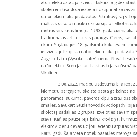
atomelektrostaciju izveidi. Ekskursijā gides stā
skolēniem tika dota iespēja nostiprināt savas z
dalībniekiem tika piedāvātas Pstruhový raj v Top
maltītes sekoja mācību ekskursija uz Vlkolinec, 
metrus virs jūras līmeņa. 1993. gadā ciems tika 
tradicionālās arhitektūras paraugs. Ciems, kas a
ēkām. Saglabājies 18. gadsimta koka zvanu torni
iedzīvotāji. Projekta dalībniekiem tika piedāvāta 
Augsto Tatru (Vysoké Tatry) ciema Nová Lesná vie
dalībnieki no Somijas un Latvijas bija sajūsmā p
Vlkolinec.
13.08.2022. mācību uzdevums bija iepazīt Augs
kilometru pārgājienu skaistā pastaigā kalnos n
panorāmas laukuma, pavērās elpu aizraujošs skat
smailes. Savukārt Studenovodsk vodopady bija i
skolotāji sadalījās 2 grupās, izvēloties savām 
stāva. Kafijas pauze bija kalnu krodziņā, kur muz
elektrovilcienu devās uz ļoti iecienītu atpūtas v
Katru gadu šajā vietā notiek pasaules mēroga sa