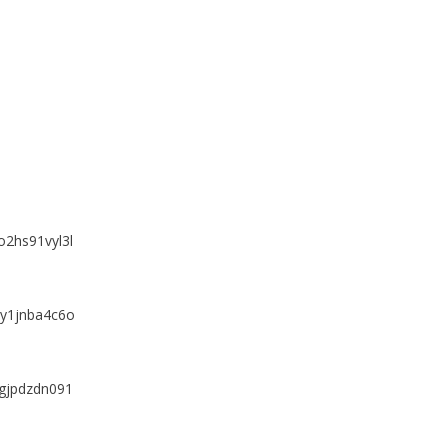
o2hs91vyl3l
ey1jnba4c6o
ngjpdzdn091