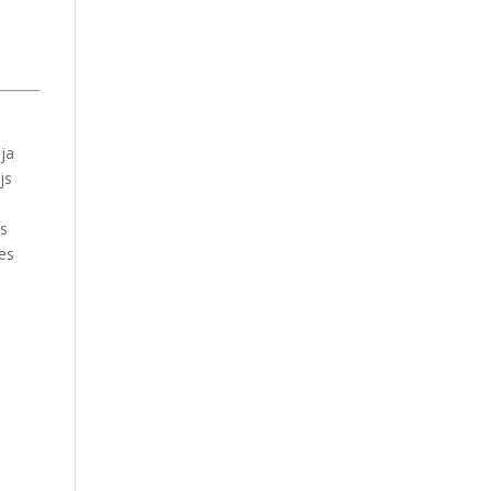
ēja
js
as
ves
a
i