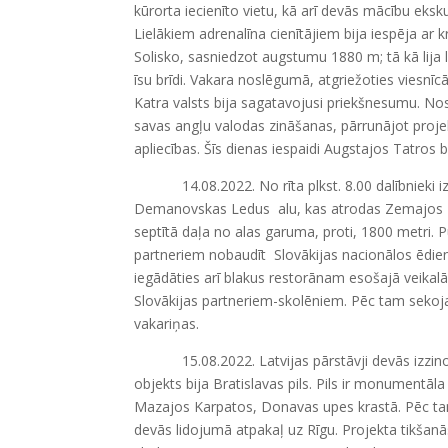
kūrorta iecienīto vietu, kā arī devās mācību eksk
Lielākiem adrenalīna cienītājiem bija iespēja ar 
Solisko, sasniedzot augstumu 1880 m; tā kā lija l
īsu brīdi. Vakara noslēgumā, atgriežoties viesnī
Katra valsts bija sagatavojusi priekšnesumu. No
savas angļu valodas zināšanas, pārrunājot projekt
apliecības. Šīs dienas iespaidi Augstajos Tatros 
14.08.2022. No rīta plkst. 8.00 dalībnieki izr
Demanovskas Ledus alu, kas atrodas Zemajos Tatr
septītā daļa no alas garuma, proti, 1800 metri.
partneriem nobaudīt Slovākijas nacionālos ēdienu
iegādāties arī blakus restorānam esošajā veikalā
Slovākijas partneriem-skolēniem. Pēc tam sekoja
vakariņas.
15.08.2022. Latvijas pārstāvji devās izzinošā 
objekts bija Bratislavas pils. Pils ir monumentāla
Mazajos Karpatos, Donavas upes krastā. Pēc tam 
devās lidojumā atpakaļ uz Rīgu. Projekta tikšanās b