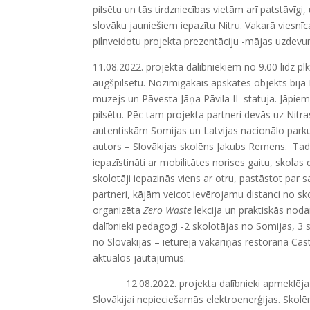
pilsētu un tās tirdzniecības vietām arī patstāvīgi,
slovāku jauniešiem iepazītu Nitru. Vakarā viesn
pilnveidotu projekta prezentāciju -mājas uzdevum
11.08.2022. projekta dalībniekiem no 9.00 līdz plk
augšpilsētu. Nozīmīgākais apskates objekts bija 
muzejs un Pāvesta Jāņa Pāvila II statuja. Jāpiem
pilsētu. Pēc tam projekta partneri devās uz Nitras 
autentiskām Somijas un Latvijas nacionālo parku
autors – Slovākijas skolēns Jakubs Remens. Tad p
iepazīstināti ar mobilitātes norises gaitu, skol
skolotāji iepazinās viens ar otru, pastāstot p
partneri, kājām veicot ievērojamu distanci no sko
organizēta
Zero Waste
lekcija un praktiskās nod
dalībnieki pedagogi -2 skolotājas no Somijas, 3
no Slovākijas – ieturēja vakariņas restorānā Cast
aktuālos jautājumus.
12.08.2022. projekta dalībnieki apmeklēja 
Slovākijai nepieciešamās elektroenerģijas. Skolē