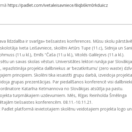
formā
https://padlet.com/ivetaleisavniece/8iqb6km0rkduiicz
va līdzdalība ir svarīga» tiešsaistes konferences. Mūsu skolu pārstāv
kolotāja Iveta Leišavniece, skolēni Artūrs Tupe (11.c), Sidnija un Sani
ohmuss (11.u kl.), Emīls “Čaša (11.u kl.), Vitolds Galilejevs (11.a kl.).
ilsētu un savas skolas vēsturi. Universitātes lektori runāja par Slovākij
iepazīstināja projekta dalībniekus ar ‘bezatkritumu’ (zero waste) dzī
ajiem principiem. Skolēni tika iesaistīti grupu darbā, izveidoja projekt
doja grupas prezentācijas. Par piedalīšanos konferencē visi dalībniek
oordinatore Katarīna Ketmannova no Slovākijas atsūtīja pa pastu.
ojekta turpmākajiem uzdevumiem. Mēs, Rīgas Reinholda Šmēlinga
ētajām tiešsaistes konferencēm. 08.11.-10.11.21.
uz Padlet platformā ievietotajiem skolēnu veidotajiem projekta logo un