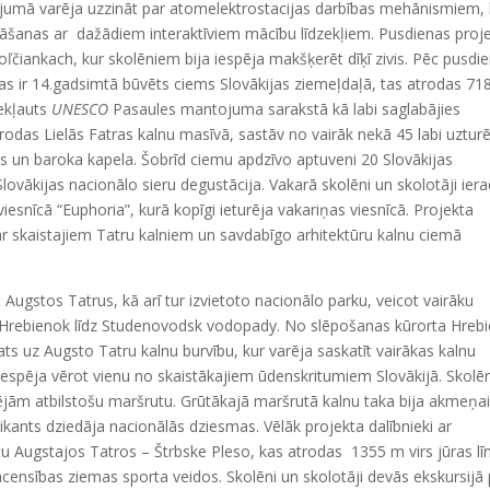
stījumā varēja uzzināt par atomelektrostacijas darbības mehānismiem, 
ināšanas ar dažādiem interaktīviem mācību līdzekļiem. Pusdienas proj
oľčiankach, kur skolēniem bija iespēja makšķerēt dīķī zivis. Pēc pusdi
kas ir 14.gadsimtā būvēts ciems Slovākijas ziemeļdaļā, tas atrodas 71
iekļauts
UNESCO
Pasaules mantojuma sarakstā kā labi saglabājies
trodas Lielās Fatras kalnu masīvā, sastāv no vairāk nekā 45 labi uztu
s un baroka kapela. Šobrīd ciemu apdzīvo aptuveni 20 Slovākijas
Slovākijas nacionālo sieru degustācija. Vakarā skolēni un skolotāji ier
snīcā “Euphoria”, kurā kopīgi ieturēja vakariņas viesnīcā. Projekta
ar skaistajiem Tatru kalniem un savdabīgo arhitektūru kalnu ciemā
tos Tatrus, kā arī tur izvietoto nacionālo parku, veicot vairāku
o Hrebienok līdz Studenovodsk vodopady. No slēpošanas kūrorta Hreb
s uz Augsto Tatru kalnu burvību, kur varēja saskatīt vairākas kalnu
espēja vērot vienu no skaistākajiem ūdenskritumiem Slovākijā. Skolēn
spējām atbilstošu maršrutu. Grūtākajā maršrutā kalnu taka bija akmeņa
ikants dziedāja nacionālās dziesmas. Vēlāk projekta dalībnieki ar
ietu Augstajos Tatros – Štrbske Pleso, kas atrodas 1355 m virs jūras l
censības ziemas sporta veidos. Skolēni un skolotāji devās ekskursijā