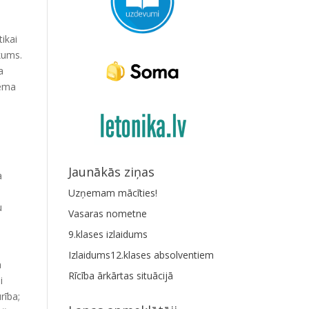
tikai
kums.
a
ņēma
Jaunākās ziņas
a
Uzņemam mācīties!
u
Vasaras nometne
9.klases izlaidums
Izlaidums12.klases absolventiem
a
Rīcība ārkārtas situācijā
i
rība;