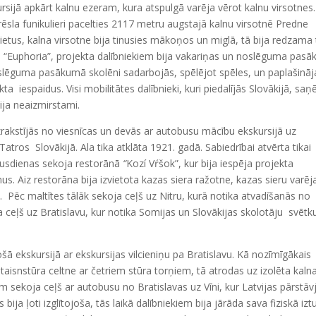
ursijā apkārt kalnu ezeram, kura atspulgā varēja vērot kalnu virsotnes.
krēsla funikulieri pacelties 2117 metru augstajā kalnu virsotnē Predne
ietus, kalna virsotne bija tinusies mākoņos un miglā, tā bija redzama 
cā “Euphoria”, projekta dalībniekiem bija vakariņas un noslēguma pasā
slēguma pasākumā skolēni sadarbojās, spēlējot spēles, un paplašināj
a iespaidus. Visi mobilitātes dalībnieki, kuri piedalījās Slovākijā, sa
bija neaizmirstami.
akstījās no viesnīcas un devās ar autobusu mācību ekskursijā uz
os Slovākijā. Ala tika atklāta 1921. gadā. Sabiedrībai atvērta tikai
 Pusdienas sekoja restorānā
“
Kozí Vŕšok”, kur bija iespēja projekta
s. Aiz restorāna bija izvietota kazas siera ražotne, kazas sieru varēj
. Pēc maltītes tālāk sekoja ceļš uz Nitru, kurā notika atvadīšanās no
 ceļš uz Bratislavu, kur notika Somijas un Slovākijas skolotāju svētk
ekskursijā ar ekskursijas vilcieniņu pa Bratislavu. Kā nozīmīgākais
 taisnstūra celtne ar četriem stūra torņiem, tā atrodas uz izolēta kaln
sekoja ceļš ar autobusu no Bratislavas uz Vīni, kur Latvijas pārstāvj
ija ļoti izglītojoša, tās laikā dalībniekiem bija jārāda sava fiziskā iztu