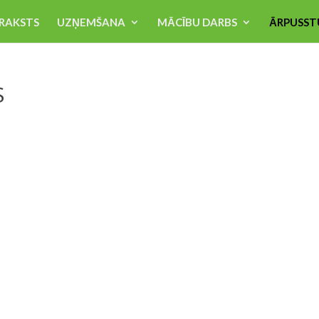
RAKSTS
UZŅEMŠANA
MĀCĪBU DARBS
ĀRPUSST
S