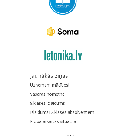
Jaunākās ziņas
Uzņemam mācīties!
Vasaras nometne
9.klases izlaidums
Izlaidums12.klases absolventiem
Rīcība ārkārtas situācijā