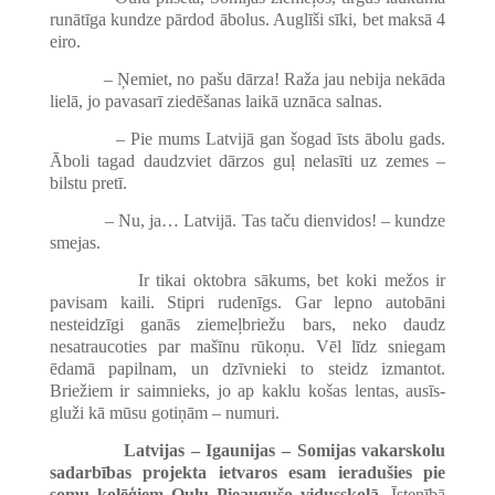
runātīga kundze pārdod ābolus. Auglīši sīki, bet maksā 4
eiro.
– Ņemiet, no pašu dārza! Raža jau nebija nekāda
lielā, jo pavasarī ziedēšanas laikā uznāca salnas.
– Pie mums Latvijā gan šogad īsts ābolu gads.
Āboli tagad daudzviet dārzos guļ nelasīti uz zemes –
bilstu pretī.
– Nu, ja… Latvijā. Tas taču dienvidos! – kundze
smejas.
Ir tikai oktobra sākums, bet koki mežos ir
pavisam kaili. Stipri rudenīgs. Gar lepno autobāni
nesteidzīgi ganās ziemeļbriežu bars, neko daudz
nesatraucoties par mašīnu rūkoņu. Vēl līdz sniegam
ēdamā papilnam, un dzīvnieki to steidz izmantot.
Briežiem ir saimnieks, jo ap kaklu košas lentas, ausīs-
gluži kā mūsu gotiņām – numuri.
Latvijas – Igaunijas – Somijas vakarskolu
sadarbības projekta ietvaros esam ieradušies pie
somu kolēģiem Oulu Pieaugušo vidusskolā.
Īstenībā