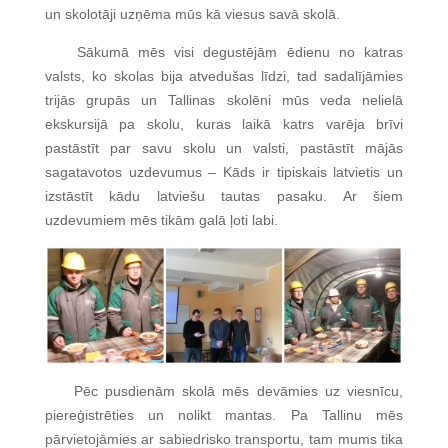
un skolotāji uzņēma mūs kā viesus savā skolā.
Sākumā mēs visi degustējām ēdienu no katras
valsts, ko skolas bija atvedušas līdzi, tad sadalījāmies
trijās grupās un Tallinas skolēni mūs veda nelielā
ekskursijā pa skolu, kuras laikā katrs varēja brīvi
pastāstīt par savu skolu un valsti, pastāstīt mājās
sagatavotos uzdevumus – Kāds ir tipiskais latvietis un
izstāstīt kādu latviešu tautas pasaku. Ar šiem
uzdevumiem mēs tikām galā ļoti labi.
Pēc pusdienām skolā mēs devāmies uz viesnīcu,
piereģistrēties un nolikt mantas. Pa Tallinu mēs
pārvietojāmies ar sabiedrisko transportu, tam mums tika