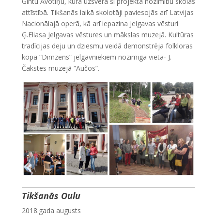
Gintu Avotiņu, kura uzsvēra šī projekta nozīmību skolas
attīstībā. Tikšanās laikā skolotāji paviesojās arī Latvijas
Nacionālajā operā, kā arī iepazina Jelgavas vēsturi
Ģ.Eliasa Jelgavas vēstures un mākslas muzejā. Kultūras
tradīcijas deju un dziesmu veidā demonstrēja folkloras
kopa “Dimzēns” jelgavniekiem nozīmīgā vietā- J.
Čakstes muzejā “Aučos”.
Tikšanās Oulu
2018.gada augusts