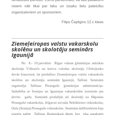
visiem nāk tikai par labu un izsaku lielu pateicību
organizatoriem un sponsoriem.
Filips Čapligins 12.c klase
Ziemeļeiropas valstu vakarskolu
skolēnu un skolotāju seminārs
Igaunijā
No 8.- 10.janvārim Rīgas vakara ģimnāzijas mūzikas
skolotājs V.Afoničs un krievu valodas skolotājs J.Soboļenko
devās braucienā, lai piedalītos Ziemeļeiropas valstu vakarskolu
skolēnu un skolotāju seminārā Igaunijā, Tallinā. Semināru
organizēja Tallinas Pieaugušo ģimnāzijas administrācija.
Sadarbība ar Somijas un Igaunijas vakarskolām norisinās jau
devīto gadu. Seminārā piedalījās arī skolotāji no Hāpsalas
Pieaugušo vakarskolas, Jelgavas novada Neklātienes vidusskolas,
Oulu (Somija) Pieaugušo vidusskolas. Semināra dalībniekiem bija
iespēja pabūt Tallinas Botāniskajā dārzā, kur tika parakstīts