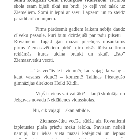
skolā esam bijuši tikai īsu brīdi, jo ceļš ved tālāk uz
Ziemeļiem. Somi ir lepni ar savu Lapzemi un to steidz
parādīt arī ciemiņiem.
Pirms pārdesmit gadiem laikam nebija daudz
cilvēku pasaulē, kuri būtu dzirdējuši par tādu pilsētu –
Rovaniemi. Tagad gan mazās pilsētiņas nosaukums
pirms Ziemassvētkiem ņirbēt ņirb visās tūrisma firmu
reklāmās, kuras aicina braukt un skatīt „īsto”
Ziemassvētku vecīti.
– Tas vecītis te ir vienmēr, kad vajag. Ja vajag –
kaut vasaras viducī! – komentē Tallinas Pieaugušo
ģimnāzijas direktors Heiki Kiidli.
– Viņš ir viens vai vairāki? – taujā skolotāja no
Jelgavas novada Neklātienes vidusskolas.
– Nu, cik vajag! – skan atbilde.
Ziemassvētku vecīša sādža aiz Rovaniemi
izpletusies plašā priežu mežu ielokā. Pavisam nelieli
namiņi, kur iekšā vieta mazai kafejnīcai un lepnas