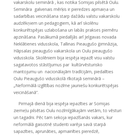
vakarskolu seminārā , kas notika Somijas pilsētā Oulu.
Semināra galvenais mērķis ir pieredzes apmaiņa un
sadarbības veicināšana starp dažādu valstu vakarskolu
audzēkņiem un pedagogiem, kā arī skolēnu
konkurētspējas uzlabošana un labās prakses piemēru
apzināšana. Pasākumā piedalījās arī Jelgavas novada
Neklātienes vidusskola, Tallinas Pieaugušo ģimnāzija,
Hāpsalas pieaugušo vakarskola un Oulu pieaugušo
vidusskola. Skolēniem bija iespēja iepazīt visu valstu
sagatavotos stāstījumus par kultūrvēsturisko
mantojumu un nacionālajām tradīcijām, piedalīties
Oulu Pieaugušo vidusskolā rīkotajā seminārā –
„Neformālā izglītības nozīme jauniešu konkurētspējas
veicināšanā”.
Pirmajā dienā bija iespēja iepazīties ar Somijas
ziemeļu pilsētas Oulu nozīmīgākajām vietām, to vēsturi
un tagadni. Pēc tam sekoja iepazīšanās vakars, kur
neformālā gaisotnē studenti varēja savā starpā
sapazīties, aprunāties, apmainīties pieredzē,