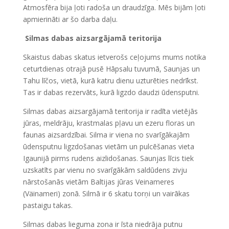
Atmosfēra bija ļoti radoša un draudzīga. Mēs bijām ļoti
apmierināti ar šo darba daļu.
Silmas dabas aizsargājamā teritorija
Skaistus dabas skatus ietverošs ceļojums mums notika
ceturtdienas otrajā pusē Hāpsalu tuvumā, Saunjas un
Tahu līčos, vietā, kurā katru dienu uzturēties nedrīkst.
Tas ir dabas rezervāts, kurā ligzdo daudzi ūdensputni.
Silmas dabas aizsargājamā teritorija ir radīta vietējās
jūras, meldrāju, krastmalas pļavu un ezeru floras un
faunas aizsardzībai. Silma ir viena no svarīgākajām
ūdensputnu ligzdošanas vietām un pulcēšanas vieta
Igaunijā pirms rudens aizlidošanas. Saunjas līcis tiek
uzskatīts par vienu no svarīgākām saldūdens zivju
nārstošanās vietām Baltijas jūras Veinameres
(Väinameri) zonā. Silmā ir 6 skatu torņi un vairākas
pastaigu takas.
Silmas dabas lieguma zona ir īsta niedrāja putnu