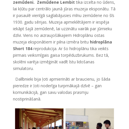
zemūdeni. Zemūdene Lembit
tika izcelta no ūdens,
lai kļūtu par centrālo jaunā jūras muzeja eksponātu. Tā
ir pasaulē vienīgā saglabājusies mīnu zemūdene no šīs
1930. gadu sērijas. Muzeja apmeklētājiem ir iespēja
iekāpt šajā zemūdenē, lai uzzinātu vairāk par jūrnieku
dzīvi. Viens no aizraujošākajiem Hidroplānu ostas
muzeja eksponātiem ir pilna izmēra britu
hidroplāna
Short 184
reprodukcija. Ar šo hidroplānu tika veikts
pirmais veiksmīgais gaisa torpēduzbrukums. Bez tā,
skolēni varēja izmēģināt vadīt īstu lidošanas
simulatoru.
Dalībnieki bija ļoti apmierināti ar braucienu, jo šāda
pieredze ir ļoti noderīga turpmākajā dzīvē – gan
komunikācijā, gan savu valodas prasmju
nostiprināšanā.