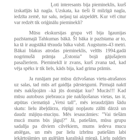
Ļoti interesants bija piemineklis, kurš
izskatījās kā nagla. Uzskata, ka tieši šī milzīgā nagla,
iedzīta zemē, tur salu, neļauj tai aizpeldēt. Kur vēl citur
var redzēt tik oriģinālu pieminekli?
Mūsu ekskursijas grupa vēl bija Igaunijas
pazīstamajā Tahkumas bākā. Šī bāka ir pazīstama ar to,
ka tā ir augstākā tērauda bāka valstī. Augstums-43 metri.
Bākai blakus atrodas piemineklis, veltīts 1994.gadā
nogrimušā prāmja „Estonia” bojā gājušajiem
pasažieriem. Piemineklī ir zvans, kurš zvana tad, kad
vēja spēks ir tik liels, kāds bija, kad grima prāmis.
Ja runājam par mūsu dzīvošanas vietu-atrašanos
uz salas, tad mūs arī gaidīja pārsteigumi. Pirmajā naktī
mēs nakšņojām –kā jūs domājat kur? Mucās!!! Kad
mūsu autobuss piebrauca pie nakšņošanas vietas, tas ir,
atpūtas ciematiņā „Vetsi tall”, mēs ieraudzījām šādu
skatu: lielu ābeļdārzu, rūpīgi nopļautu zālīti dārzā un
daudz mājiņu-muciņu. Mēs iesaucāmies: ”Vai tiešām
mucā mums būs jāguļ?” Jā, patiešām, mūsu grupu
sadalīja pa diviem cilvēkiem, mums iedeva mucu
atslēgas, un mēs par lielu izbrīnu patiešām labi
iekārtojāmies un gulējām karaliskā miegā. Lielu paldies