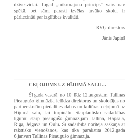
dzīvesvietai. Tagad „mikrorajona princips” vairs nav
spēkā, bet sāmi parasti izvēlas tuvāko skolu. Ir
pārliecināti par izglītības kvalitāti.
RVĢ direktors
Jānis Japiņš
CEĻOJUMS UZ HĪJUMĀ SALU…
Šī gada vasarā, no 10. līdz 12.augustam, Tallinas
Pieaugušo ģimnāzija ielūdza direktorus un skolotājus no
partnerskolām piedalīties dabas un kultūras ceļojumā uz
Hījumā salu, lai turpinātu Starptautisko sadarbības
līgumu starp pieaugušo ģimnāzijām Tallinā, Hāpsalā,
Rīgā, Jelgavā un Oulu. Šī sadarbība noritēja saskaņā ar
rakstisku vienošanos, kas tika parakstīta 2012.gada
6.janvārī Tallinas Pieaugušo ģimnāzijā.