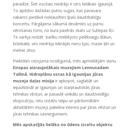
paradīze. Šeit esošais niedrājs ir otrs lielākais Igaunijā.
To apdzīvo dažādas putnu sugas, kas pavasara
vakaros piedāvā noklausīties īpaši daudzbalsīgu
koncertu. Pārgājiena sākumā devāmies uz putnu
vērošanas torni, no kura pavērās skats uz Sutlepas līci.
Te varēja redzēt barību meklējošo pelēkvaigu dūkuri,
brūnkakli, virs niedrāja lidinājās nieru lijas, mazie ķīri un
melnie zīriņi.
Piektdien ceļojuma noslēgumā, mēs apmeklējām vienu
Eiropas aizraujošākais muzejiem Lennusadam
Tallinā.
Hidroplānu ostas kā Igaunijas Jūras
muzeja daļas misija
ir apkopot, saglabāt un
iepazīstināt ar Igaunijas un starptautiskās jūras
tehnikas vēsturi, ar pasaulē unikālu un daudzveidīgu
ekspozīciju, retu izstāžu telpu un pārdomātām
aktivitātēm muzejs palielina interesi par jūras vēsturi un
jūras tehnikas sasniegumiem.
Mēs apskatījās lielāko no ūdens izceltu objektu