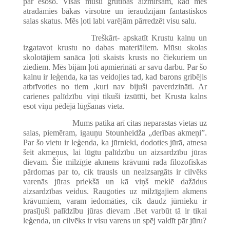
par esošo. Visas mūsu grūtības aizmirsām, kad mēs
atradāmies bākas virsotnē un ieraudzījām fantastiskos
salas skatus. Mēs ļoti labi varējām pārredzēt visu salu.
Treškārt- apskatīt Krustu kalnu un
izgatavot krustu no dabas materiāliem. Mūsu skolas
skolotājiem sanāca ļoti skaists krusts no čiekuriem un
ziediem. Mēs bijām ļoti apmierināti ar savu darbu. Par šo
kalnu ir leģenda, ka tas veidojies tad, kad barons gribējis
atbrīvoties no tiem ,kuri nav bijuši paverdzināti. Ar
carienes palīdzību viņi tikuši izsūtīti, bet Krusta kalns
esot viņu pēdējā lūgšanas vieta.
Mums patika arī citas neparastas vietas uz
salas, piemēram, igauņu Stounheidža „derības akmeņi”.
Par šo vietu ir leģenda, ka jūrnieki, dodoties jūrā, atnesa
šeit akmeņus, lai lūgtu palīdzību un aizsardzību jūras
dievam. Šie milzīgie akmens krāvumi rada filozofiskas
pārdomas par to, cik trausls un neaizsargāts ir cilvēks
varenās jūras priekšā un kā viņš meklē dažādus
aizsardzības veidus. Raugoties uz milzīgajiem akmens
krāvumiem, varam iedomāties, cik daudz jūrnieku ir
prasījuši palīdzību jūras dievam .Bet varbūt tā ir tikai
leģenda, un cilvēks ir visu varens un spēj valdīt pār jūru?