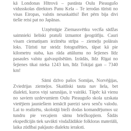
kā Londonas Hītrovā – pastāsta Oulu Pieaugušo
vidusskolas direktors Panu Kela – Te ierodas tūristi no
visas Eiropas, valstis nesaskaitīsi! Bet pērn bija divi
tiešie reisi pat no Japānas.
Uzņēmīgie Ziemassvētku vecīša sādžas
saimnieki lieliski pratuši izmantot ģeogrāfiju. Cauri
visam ciematiņam iezīmēta strīpa – ziemeļu polārais
loks. Tūristi tur steidz fotografēties, tāpat kā pie
kilometru staba, kas rāda attālumu no šejienes līdz
pasaules valstu galvaspilsētām. Izrādās, līdz Rīgai no
šejienes tikai nieka 1243 km, līdz Tokijai gan – 7340
km!
Sāmi dzīvo pašos Somijas, Norvēģijas,
Zviedrijas ziemeļos. Skaitliski tauta nav liela, bet
dialekti, kuros viņi sarunājas, ir vairāki. Tāpēc kā vienu
no saviem uzdevumiem Oulu Pieaugušo skola uzskata
vietējiem jauniešiem iemācīt pareizi savu senču valodu.
Lai to realizētu, skolotāji bieži dodas komandējumos uz
tundru pie vecajiem sāmu briežkopjiem. Šādās
ekspedīcijās tiek savākti visdažādākie folkloras materiāli,
laika zūdībai pakļauto dialektu ieraksti.