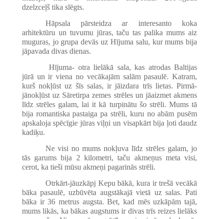
dzelzceļš tika slēgts.
Hāpsala pārsteidza ar interesanto koka
arhitektūru un tuvumu jūras, taču tas palika mums aiz
muguras, jo grupa devās uz Hījuma salu, kur mums bija
jāpavada divas dienas.
Hījuma- otra lielākā sala, kas atrodas Baltijas
jūrā un ir viena no vecākajām salām pasaulē. Katram,
kurš nokļūst uz šīs salas, ir jāizdara trīs lietas. Pirmā-
jānokļūst uz Sāretirpa zemes strēles un jāaizmet akmens
līdz strēles galam, lai it kā turpinātu šo strēli. Mums tā
bija romantiska pastaiga pa strēli, kuru no abām pusēm
apskaloja spēcīgie jūras viļņi un visapkārt bija ļoti daudz
kadiķu.
Ne visi no mums nokļuva līdz strēles galam, jo
tās garums bija 2 kilometri, taču akmeņus meta visi,
cerot, ka tieši mūsu akmeņi pagarinās strēli.
Otrkārt-jāuzkāpj Kepu bākā, kura ir trešā vecākā
bāka pasaulē, uzbūvēta augstākajā vietā uz salas. Pati
bāka ir 36 metrus augsta. Bet, kad mēs uzkāpām tajā,
mums likās, ka bākas augstums ir divas trīs reizes lielāks