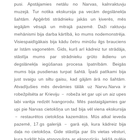
pusi. Apstājamies netālu no Narvas, kalnraktuvju
muzejā. Tur notika ekskursija pa vecām degslānekļa
šahtām. Apģērbti strādnieku jakās un ķiverēs, mēs
iegājām vēsajā un mitrajā pazemē. Daži raktuvju
mehānismi bija darba kārtībā, ko mums nodemonstrēja.
Visiespaidīgākais bija kādu četru minūšu ilgs brauciens
ar īstām vagonetēm. Gids, kurš arī kādreiz tur strādāja,
stāstīja mums par strādnieku grūto ikdienu un
degslānekļa iegūšanas procesa īpatnībām. Beigās
mums bija pusdienas turpat šahtā. Īpaši patīkami bija
just svaigu un siltu gaisu, kad gājām ārā no šahtām.
Atvadījušies mēs devāmies tālāk uz Narvu.Narva ir
robežpilsēta ar Krieviju
robeža iet gar upi un aiz upes
－
labi varēja redzēt Ivangorodu. Mēs pastaigājamies gar
upi pie Narvas cietokšņa un tad bija vēl viena ekskursija
restaurētos cietokšņa kazemātos. Mūs atkal ieveda
－
pazemē, 17.gs galerijā
garā ejā, kura kādreiz bija
－
daļa no cietokšņa. Gide stāstīja par šīs vietas vēsturi,
kura turklāt bija atspoguļota ar ekspozīciju. Iekšā gulēja