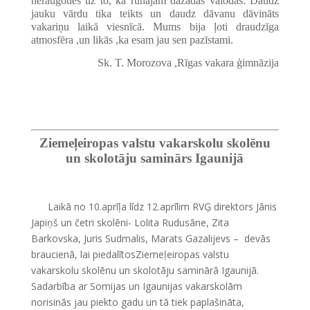
neraugoties uz to, ka runājam dažādās valodās. Daudz
jauku vārdu tika teikts un daudz dāvanu dāvināts
vakariņu laikā viesnīcā. Mums bija ļoti draudzīga
atmosfēra ,un likās ,ka esam jau sen pazīstami.
Sk. T. Morozova ,Rīgas vakara ģimnāzija
Ziemeļeiropas valstu vakarskolu skolēnu
un skolotāju saminārs Igaunijā
Laikā no 10.aprīļa līdz 12.aprīlim RVĢ direktors Jānis
Japiņš un četri skolēni- Lolita Rudusāne, Zita
Barkovska, Juris Sudmalis, Marats Gazalijevs – devās
braucienā, lai piedalītosZiemeļeiropas valstu
vakarskolu skolēnu un skolotāju saminārā Igaunijā.
Sadarbība ar Somijas un Igaunijas vakarskolām
norisinās jau piekto gadu un tā tiek paplašināta,