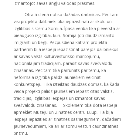
izmantojot savas angļu valodas prasmes.
Otrajā dienā notika dažādas darbnīcas. Pēc tam
visi projekta dalībnieki tika iepazīstināti ar skolu un
izglītības sistēmu Somijā. Īpaša vērība tika pievērsta ar
pieaugušo izglītībai, kuru Somijā ļoti daudz izmanto
imigranti un bēgļi. Pēcpusdienā katram projekta
partnerim bija iespēja iepazīstināt pārējos dalībniekus
ar savas valsts kultūrvēsturisko mantojumu,
nacionālajām tradīcijām, parādīt savas svešvalodu
zināšanas. Pēc tam tika pārrunāts par tēmu, kā
neformālā izglītība palīdz jauniešiem veicināt
konkurētspēju. Tika izteiktas daudzas domas, ka šāda
veida projekti palīdz jauniešiem iepazīt citas valstis,
tradīcijas, izglītības iespējas un izmantot savas
svešvalodu zināšanas. Skolēniem tika dota iespēja
apmeklēt Muzeju un Zinātnes centru Luupi. Tā bija
iespēja iepazīties ar zinātnes sasniegumiem, dažādiem
jaunievedumiem, kā arī ar somu vēsturi caur zinātnes
prizmu.