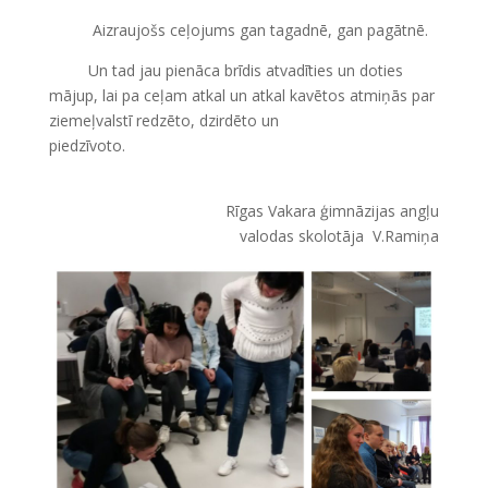
Aizraujošs ceļojums gan tagadnē, gan pagātnē.
Un tad jau pienāca brīdis atvadīties un doties
mājup, lai pa ceļam atkal un atkal kavētos atmiņās par
ziemeļvalstī redzēto, dzirdēto un
piedzīvoto.
Rīgas Vakara ģimnāzijas angļu
valodas skolotāja ­­­V.Ramiņa