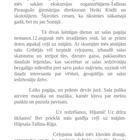
mēs sakām ekskursijas organizētājiem-Tallinas
Pieaugušo ģimnāzijas direktoram Heiki Kiidli un
skolotājiem. Šķiroties ceram, ka tiksimies nākamajā
gadā, bet nu jau Somijā.
Tā divas laimīgas dienas uz salas pagāja
nemanot.12.augustā mēs ieradāmies ostā, lai ar prāmi
dotos atpakaļ ceļā uz mājām. Ar skumjām mēs atstājām
salu. Gribējās vēl turpināt ceļojumu, izbaudīt salas
skaistumu un ieelpot tīro, dzestro gaisu, paklausīties
daudzās leģendas, kas sacerētas ar salas iedzīvotāju
bezgalīgo mīlestību pret savu jauko mājvietu, uzzināt vēl
daudz interesanta par vēsturi, ģeogrāfiju un salas
iedzīvotāju dzīvi.
Laiks pagāja, un prāmis devās jurā. Sala palika
aizvien mazāka un mazāka, kamēr kļuva par melnu
punktu un pazuda pavisam.
Uz redzēšanos, Hījumā! Uz drīzu
tikšanos! Bet priekšā mūs gaidīja ceļš uz mājām-
Hāpsala-Tallina-Rīga.
Ceļojuma laikā mēs kļuvām draugi,