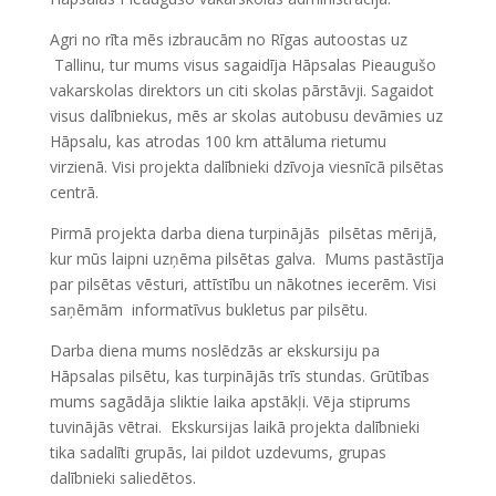
Agri no rīta mēs izbraucām no Rīgas autoostas uz
Tallinu, tur mums visus sagaidīja Hāpsalas Pieaugušo
vakarskolas direktors un citi skolas pārstāvji. Sagaidot
visus dalībniekus, mēs ar skolas autobusu devāmies uz
Hāpsalu, kas atrodas 100 km attāluma rietumu
virzienā. Visi projekta dalībnieki dzīvoja viesnīcā pilsētas
centrā.
Pirmā projekta darba diena turpinājās pilsētas mērijā,
kur mūs laipni uzņēma pilsētas galva. Mums pastāstīja
par pilsētas vēsturi, attīstību un nākotnes iecerēm. Visi
saņēmām informatīvus bukletus par pilsētu.
Darba diena mums noslēdzās ar ekskursiju pa
Hāpsalas pilsētu, kas turpinājās trīs stundas. Grūtības
mums sagādāja sliktie laika apstākļi. Vēja stiprums
tuvinājās vētrai. Ekskursijas laikā projekta dalībnieki
tika sadalīti grupās, lai pildot uzdevums, grupas
dalībnieki saliedētos.