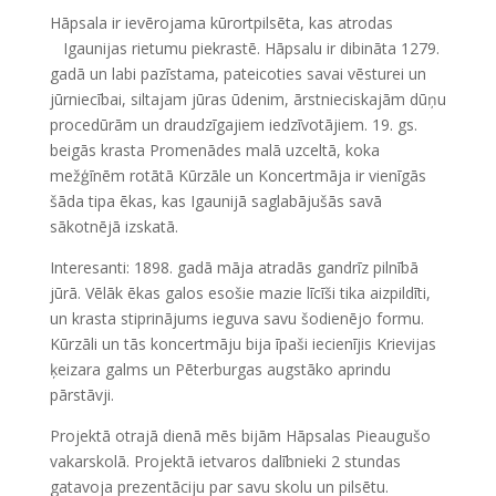
Hāpsala ir ievērojama kūrortpilsēta, kas atrodas
Igaunijas rietumu piekrastē. Hāpsalu ir dibināta 1279.
gadā un labi pazīstama, pateicoties savai vēsturei un
jūrniecībai, siltajam jūras ūdenim, ārstnieciskajām dūņu
procedūrām un draudzīgajiem iedzīvotājiem. 19. gs.
beigās krasta Promenādes malā uzceltā, koka
mežģīnēm rotātā Kūrzāle un Koncertmāja ir vienīgās
šāda tipa ēkas, kas Igaunijā saglabājušās savā
sākotnējā izskatā.
Interesanti: 1898. gadā māja atradās gandrīz pilnībā
jūrā. Vēlāk ēkas galos esošie mazie līcīši tika aizpildīti,
un krasta stiprinājums ieguva savu šodienējo formu.
Kūrzāli un tās koncertmāju bija īpaši iecienījis Krievijas
ķeizara galms un Pēterburgas augstāko aprindu
pārstāvji.
Projektā otrajā dienā mēs bijām Hāpsalas Pieaugušo
vakarskolā. Projektā ietvaros dalībnieki 2 stundas
gatavoja prezentāciju par savu skolu un pilsētu.