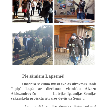
Pie sāmiem Lapzemē!
Oktobra sākumā mūsu skolas direktors Jānis
Japiņš kopā ar direktora vietnieku Aivaru
Aleksandroviču Latvijas-Igaunijas-Somijas
vakarskolu projekta ietvaros devās uz Somiju.
Oulu pilsētā, Somijas ziemeļos, tirgus laukumā