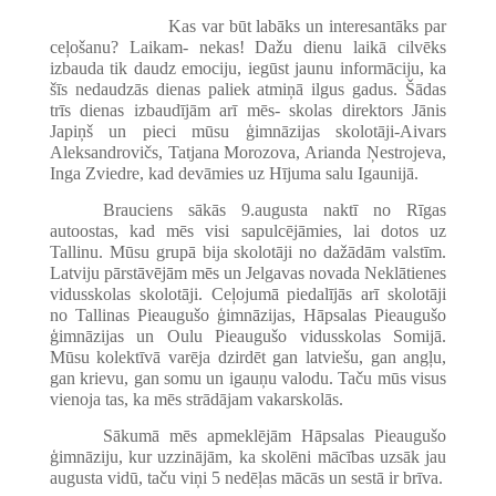
Kas var būt labāks un interesantāks par
ceļošanu? Laikam- nekas! Dažu dienu laikā cilvēks
izbauda tik daudz emociju, iegūst jaunu informāciju, ka
šīs nedaudzās dienas paliek atmiņā ilgus gadus. Šādas
trīs dienas izbaudījām arī mēs- skolas direktors Jānis
Japiņš un pieci mūsu ģimnāzijas skolotāji-Aivars
Aleksandrovičs, Tatjana Morozova, Arianda Ņestrojeva,
Inga Zviedre, kad devāmies uz Hījuma salu Igaunijā.
Brauciens sākās 9.augusta naktī no Rīgas
autoostas, kad mēs visi sapulcējāmies, lai dotos uz
Tallinu. Mūsu grupā bija skolotāji no dažādām valstīm.
Latviju pārstāvējām mēs un Jelgavas novada Neklātienes
vidusskolas skolotāji. Ceļojumā piedalījās arī skolotāji
no Tallinas Pieaugušo ģimnāzijas, Hāpsalas Pieaugušo
ģimnāzijas un Oulu Pieaugušo vidusskolas Somijā.
Mūsu kolektīvā varēja dzirdēt gan latviešu, gan angļu,
gan krievu, gan somu un igauņu valodu. Taču mūs visus
vienoja tas, ka mēs strādājam vakarskolās.
Sākumā mēs apmeklējām Hāpsalas Pieaugušo
ģimnāziju, kur uzzinājām, ka skolēni mācības uzsāk jau
augusta vidū, taču viņi 5 nedēļas mācās un sestā ir brīva.