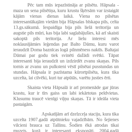
Pēc tam mūs iepazīstināja ar pilsētu. Hāpsala -
maza un sena pilsētiņa, kuru krustu šķērsām var izstaigāt
kājām vienas dienas laikā. Viena no pilsētas
interesantākajām vietām bija Hāpsalas bīskapa pils, celta
13.gs.sākumā. Iespaidīga bija pils lielā teritorija un
augstie pils mūri, kas bija labi saglabājušies, kā arī skaisti
sakoptā pils teritorija. Ar lielu interesi mēs
noklausījāmies leģendas par Balto Dāmu, kuru varot
ieraudzīt Doma baznīcas logā pilnmēness naktīs. Baltajai
Dāmai par godu tiek svinēti dažādi svētki. Tāpat
interesanti bija ieraudzīt un izdzirdēt zvanu skaņas. Pils
tornis ar zvanu un pulksteni vēstī pilsētai pusstundas un
stundas. Hāpsala ir pazīstama kūrortpilsēta, kura tika
uzcelta, lai cilvēki, kuri tur atpūtās, varētu justies ērti.
Skaista vieta Hāpsalā ir arī promenāde gar jūras
krastu, kur ir tīrs gaiss un labi iekārtotas peldvietas.
Klusumu traucē vienīgi viļņu skaņas. Tā ir ideāla vieta
pastaigām.
Apskatījām arī dzelzceļa staciju, kura tika
uzcelta 1907.gadā atpūtnieku vajadzībām. No šejienes
vilcieni brauca uz Tallinu. Šodien ēkā atrodas tikai
muzejs, kurā ir interesanti eksponāti. 2004.gadā