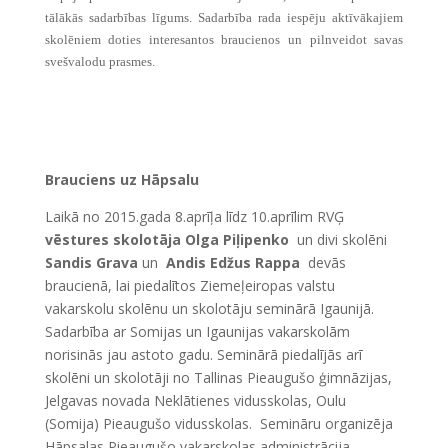
tālākās sadarbības līgums. Sadarbība rada iespēju aktīvākajiem
skolēniem doties interesantos braucienos un pilnveidot savas
svešvalodu prasmes.
Brauciens uz Hāpsalu
Laikā no 2015.gada 8.aprīļa līdz 10.aprīlim RVĢ
vēstures skolotāja Olga Piļipenko
un divi skolēni
Sandis Grava
un
Andis Edžus Rappa
devās
braucienā, lai piedalītos Ziemeļeiropas valstu
vakarskolu skolēnu un skolotāju seminārā Igaunijā.
Sadarbība ar Somijas un Igaunijas vakarskolām
norisinās jau astoto gadu. Seminārā piedalījās arī
skolēni un skolotāji no Tallinas Pieaugušo ģimnāzijas,
Jelgavas novada Neklātienes vidusskolas, Oulu
(Somija) Pieaugušo vidusskolas. Semināru organizēja
Hāpsalas Pieaugušo vakarskolas administrācija.