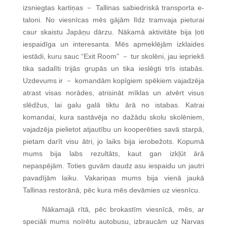
izsniegtas kartiņas
Tallinas sabiedriskā transporta e-
－
taloni. No viesnīcas mēs gājām līdz tramvaja pieturai
caur skaistu Japāņu dārzu. Nākamā aktivitāte bija ļoti
iespaidīga un interesanta. Mēs apmeklējām izklaides
iestādi, kuru sauc “Exit Room”
tur skolēni, jau iepriekš
－
tika sadalīti trijās grupās un tika ieslēgti trīs istabās.
Uzdevums ir
komandām kopīgiem spēkiem vajadzēja
－
atrast visas norādes, atrisināt mīklas un atvērt visus
slēdžus, lai galu galā tiktu ārā no istabas. Katrai
komandai, kura sastāvēja no dažādu skolu skolēniem,
vajadzēja pielietot atjautību un kooperēties savā starpā,
pietam darīt visu ātri, jo laiks bija ierobežots. Kopumā
mums bija labs rezultāts, kaut gan izkļūt ārā
nepaspējām. Toties guvām daudz asu iespaidu un jautri
pavadījām laiku. Vakariņas mums bija vienā jaukā
Tallinas restorānā, pēc kura mēs devāmies uz viesnīcu.
Nākamajā rītā, pēc brokastīm viesnīcā, mēs, ar
speciāli mums noīrētu autobusu, izbraucām uz Narvas