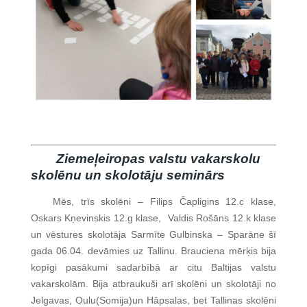
Ziemeļeiropas valstu vakarskolu
skolēnu un skolotāju seminārs
Mēs, trīs skolēni – Filips Čapligins 12.c klase,
Oskars Kņevinskis 12.g klase, Valdis Rošāns 12.k klase
un vēstures skolotāja Sarmīte Gulbinska – Sparāne šī
gada 06.04. devāmies uz Tallinu. Brauciena mērķis bija
kopīgi pasākumi sadarbībā ar citu Baltijas valstu
vakarskolām. Bija atbraukuši arī skolēni un skolotāji no
Jelgavas, Oulu(Somija)un Hāpsalas, bet Tallinas skolēni