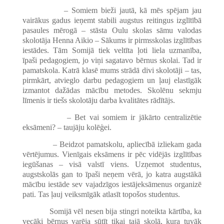
– Somiem bieži jautā, kā mēs spējam jau
vairākus gadus ieņemt stabili augstus reitingus izglītībā
pasaules mērogā – stāsta Oulu skolas sāmu valodas
skolotāja Henna Aikio – Sākums ir pirmsskolas izglītības
iestādes. Tām Somijā tiek veltīta ļoti liela uzmanība,
īpaši pedagogiem, jo viņi sagatavo bērnus skolai. Tad ir
pamatskola. Katrā klasē mums strādā divi skolotāji – tas,
pirmkārt, atvieglo darbu pedagogiem un ļauj elastīgāk
izmantot dažādas mācību metodes. Skolēnu sekmju
līmenis ir tiešs skolotāju darba kvalitātes rādītājs.
– Bet vai somiem ir jākārto centralizētie
eksāmeni? – taujāju kolēģei.
– Beidzot pamatskolu, apliecībā izliekam gada
vērtējumus. Vienīgais eksāmens ir pēc vidējās izglītības
iegūšanas – visā valstī viens. Uzņemot studentus,
augstskolās gan to īpaši neņem vērā, jo katra augstākā
mācību iestāde sev vajadzīgos iestājeksāmenus organizē
pati. Tas ļauj veiksmīgāk atlasīt topošos studentus.
Somijā vēl nesen bija stingri noteikta kārtība, ka
vecāki bērnus varēja sūtīt tikai tajā skolā, kura tuvāk