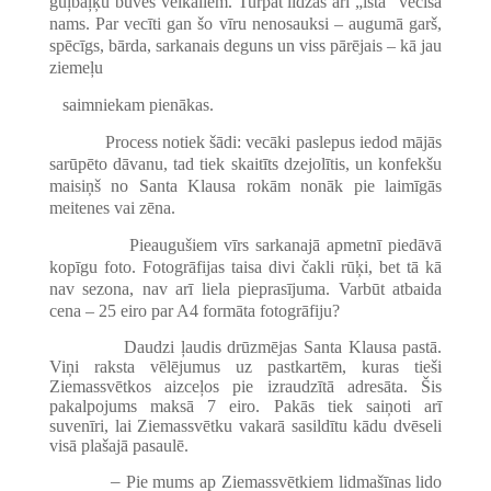
guļbaļķu būves veikaliem. Turpat līdzās arī „īstā” vecīša
nams. Par vecīti gan šo vīru nenosauksi – augumā garš,
spēcīgs, bārda, sarkanais deguns un viss pārējais – kā jau
ziemeļu
saimniekam pienākas.
Process notiek šādi: vecāki paslepus iedod mājās
sarūpēto dāvanu, tad tiek skaitīts dzejolītis, un konfekšu
maisiņš no Santa Klausa rokām nonāk pie laimīgās
meitenes vai zēna.
Pieaugušiem vīrs sarkanajā apmetnī piedāvā
kopīgu foto. Fotogrāfijas taisa divi čakli rūķi, bet tā kā
nav sezona, nav arī liela pieprasījuma. Varbūt atbaida
cena – 25 eiro par A4 formāta fotogrāfiju?
Daudzi ļaudis drūzmējas Santa Klausa pastā.
Viņi raksta vēlējumus uz pastkartēm, kuras tieši
Ziemassvētkos aizceļos pie izraudzītā adresāta. Šis
pakalpojums maksā 7 eiro. Pakās tiek saiņoti arī
suvenīri, lai Ziemassvētku vakarā sasildītu kādu dvēseli
visā plašajā pasaulē.
–
Pie mums ap Ziemassvētkiem lidmašīnas lido