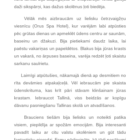
daži sikspārņi, kas dažus skolēnus ļoti biedēja.
Vēlāk mēs aizbraucām uz lielisku četrzvaigžņu
viesnīcu (Orus Spa Hotel), kur varējām labi atpūsties
pēc grūtas dienas un apmeklēt ūdens centru ar saunām,
baseinu un džakuzi. Bija pietiekami daudz laika, lai
paēstu vakariņas un papeldētos. Blakus bija jūras krasts
un vakarā, no ārpuses baseina, varēja redzēt ļoti skaistu
sarkanu saulrietu.
Laimīgi atpūtušies, nākamajā dienā ap desmitiem no
rīta devāmies atpakaļceļā. Vēl iebraucām pie skaista
ūdenskrituma, kas krīt pāri stāvam klinšainam jūras
krastam. Iebraucot Tallinā, viss beidzās ar kopīgu
dāvanu pasniegšanu Tallinas skolā un atvadīšanos.
Brauciens tiešām bija lielisks un noteikti patika
visiem, piepildīja ar spožām emocijām. Bija interesanti
pavadīt laiku ar citu valstu skolēniem un gūt tādu
fantastisku pieredzi. Esmu pārliecināts, kā tādi pasākumi