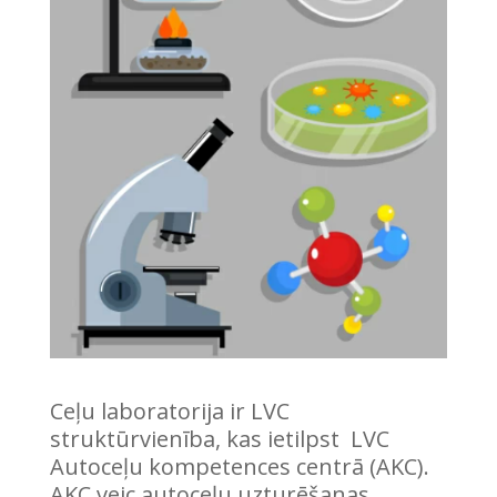
Ceļu laboratorija ir LVC
struktūrvienība, kas ietilpst LVC
Autoceļu kompetences centrā (AKC).
AKC veic autoceļu uzturēšanas,