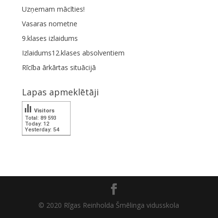
Uzņemam mācīties!
Vasaras nometne
9.klases izlaidums
Izlaidums12.klases absolventiem
Rīcība ārkārtas situācijā
Lapas apmeklētāji
Visitors
Total: 89 593
Today: 12
Yesterday: 54
© 2020 Rīgas Reinholda Šmēlinga vidusskola