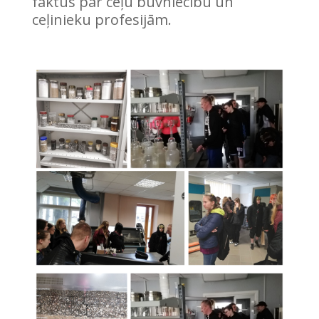
faktus par ceļu būvniecību un
ceļinieku profesijām.