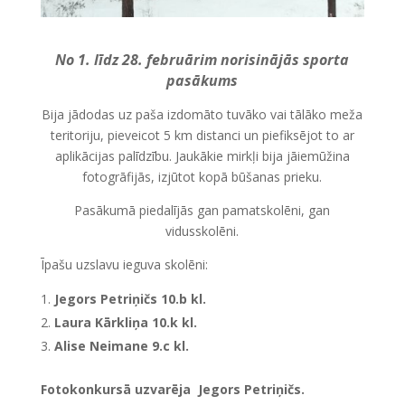
No 1. līdz 28. februārim norisinājās sporta
pasākums
Bija jādodas uz paša izdomāto tuvāko vai tālāko meža
teritoriju, pieveicot 5 km distanci un piefiksējot to ar
aplikācijas palīdzību. Jaukākie mirkļi bija jāiemūžina
fotogrāfijās, izjūtot kopā būšanas prieku.
Pasākumā piedalījās gan pamatskolēni, gan
vidusskolēni.
Īpašu uzslavu ieguva skolēni:
Jegors Petriņičs 10.b kl.
Laura Kārkliņa 10.k kl.
Alise Neimane 9.c kl.
Fotokonkursā uzvarēja Jegors Petriņičs.