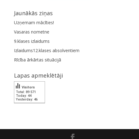
Jaunākās ziņas
Uzņemam mācīties!
Vasaras nometne
9.klases izlaidums
Izlaidums12.klases absolventiem
Rīcība ārkārtas situācijā
Lapas apmeklētāji
Visitors
Total: 89 571
Today: 44
Yesterday: 46