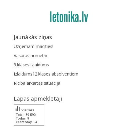
Jaunākās ziņas
Uzņemam mācīties!
Vasaras nometne
9.klases izlaidums
Izlaidums12.klases absolventiem
Rīcība ārkārtas situācijā
Lapas apmeklētāji
Visitors
Total: 89 590
Today: 9
Yesterday: 54