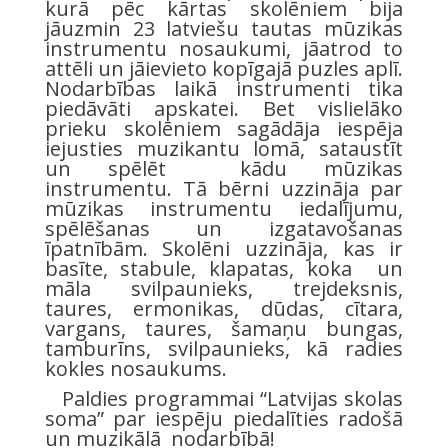
kurā pēc kārtas skolēniem bija
jāuzmin 23 latviešu tautas mūzikas
instrumentu nosaukumi, jāatrod to
attēli un jāievieto kopīgajā puzles aplī.
Nodarbības laikā instrumenti tika
piedāvāti apskatei. Bet vislielāko
prieku skolēniem sagādāja iespēja
iejusties muzikantu lomā, sataustīt
un spēlēt kādu mūzikas
instrumentu. Tā bērni uzzināja par
mūzikas instrumentu iedalījumu,
spēlēšanas un izgatavošanas
īpatnībām. Skolēni uzzināja, kas ir
basīte, stabule, klapatas, koka un
māla svilpaunieks, trejdeksnis,
taures, ermonikas, dūdas, cītara,
vargans, taures, šamaņu bungas,
tamburīns, svilpaunieks, kā radies
kokles nosaukums.
Paldies programmai “Latvijas skolas
soma” par iespēju piedalīties radošā
un muzikālā nodarbībā!