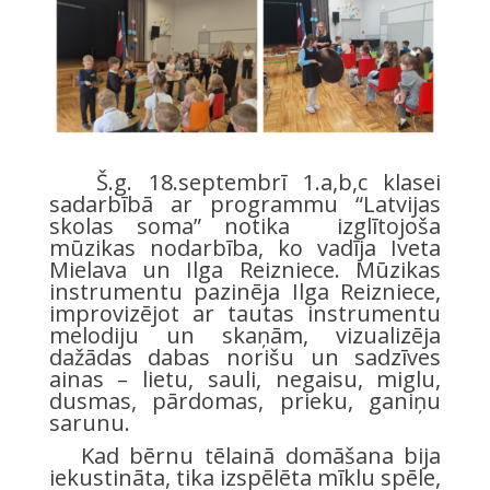
Š.g. 18.septembrī 1.a,b,c klasei
sadarbībā ar programmu “Latvijas
skolas soma” notika izglītojoša
mūzikas nodarbība, ko vadīja Iveta
Mielava un Ilga Reizniece. Mūzikas
instrumentu pazinēja Ilga Reizniece,
improvizējot ar tautas instrumentu
melodiju un skaņām, vizualizēja
dažādas dabas norišu un sadzīves
ainas – lietu, sauli, negaisu, miglu,
dusmas, pārdomas, prieku, ganiņu
sarunu.
Kad bērnu tēlainā domāšana bija
iekustināta, tika izspēlēta mīklu spēle,