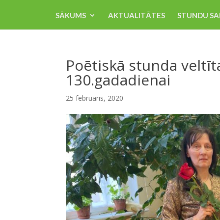
SĀKUMS
AKTUALITĀTES
STUNDU SA
Poētiskā stunda veltī
130.gadadienai
25 februāris, 2020