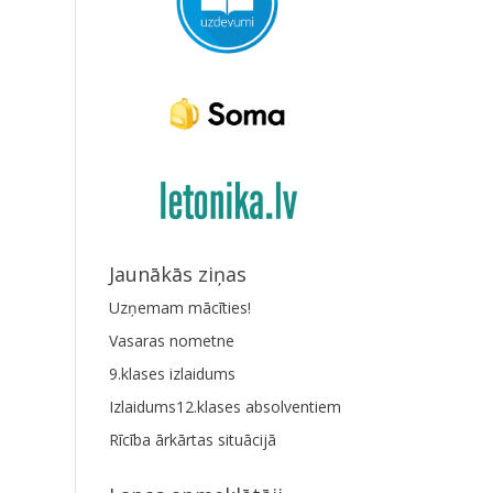
Jaunākās ziņas
Uzņemam mācīties!
Vasaras nometne
9.klases izlaidums
Izlaidums12.klases absolventiem
Rīcība ārkārtas situācijā