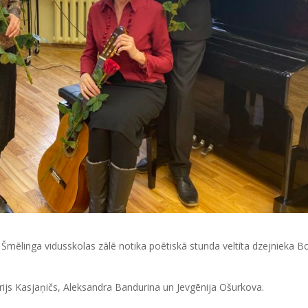
a Šmēlinga vidusskolas zālē notika poētiskā stunda veltīta dzejnieka B
 Jurijs Kasjaņičs, Aleksandra Bandurina un Jevgēnija Ošurkova.