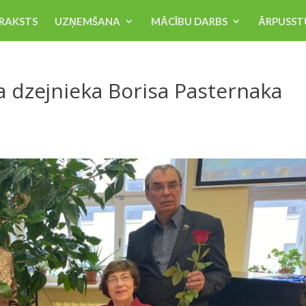
RAKSTS
UZŅEMŠANA
MĀCĪBU DARBS
ĀRPUSST
ta dzejnieka Borisa Pasternaka