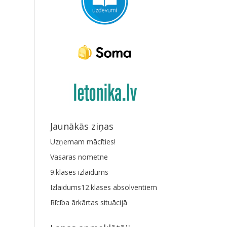
Jaunākās ziņas
Uzņemam mācīties!
Vasaras nometne
9.klases izlaidums
Izlaidums12.klases absolventiem
Rīcība ārkārtas situācijā