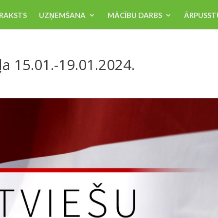
RAKSTS
UZŅEMŠANA
MĀCĪBU DARBS
ĀRPUSST
a 15.01.-19.01.2024.