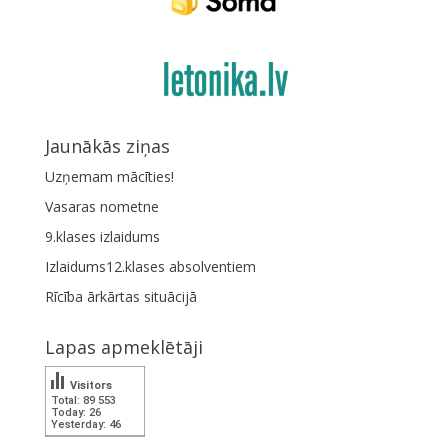
Jaunākās ziņas
Uzņemam mācīties!
Vasaras nometne
9.klases izlaidums
Izlaidums12.klases absolventiem
Rīcība ārkārtas situācijā
Lapas apmeklētāji
Visitors
Total: 89 553
Today: 26
Yesterday: 46