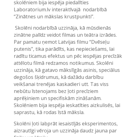
skolēniem bija iespēja piedalīties
Laboratorium.lv interaktīvajā nodarbībā
“Zinātnes un mākslas krustpunkti”.
Skolēni nodarbībā uzzināja, kā mūsdienās
zinātne palīdz veidot filmas un teātra izrādes.
Par pamatu ņemot Latvijas filmu “Dvēseļu
putenis”, tika parādīts, kas nepieciešams, lai
radītu ticamus efektus un pēc iespējas precīzāk
attēlotu filmā redzamos notikumus. Skolēni
uzzināja, kā gatavo mākslīgās asinis, speciālus
degošos šķidrumus, kā dažādu darbību
veikšanai trenējas kaskadieri utt. Tas viss
nebūtu īstenojams bez ļoti precīziem
aprēķiniem un specifiskām zināšanām.
Skolēniem bija iespēja ieskatīties aizkulisēs, lai
saprastu, kā rodas īstā māksla.
Skolēni ļoti labprāt iesaistījās eksperimentos,
aizrautīgi vēroja un uzzināja daudz jauna par