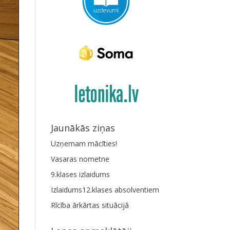
Jaunākās ziņas
Uzņemam mācīties!
Vasaras nometne
9.klases izlaidums
Izlaidums12.klases absolventiem
Rīcība ārkārtas situācijā