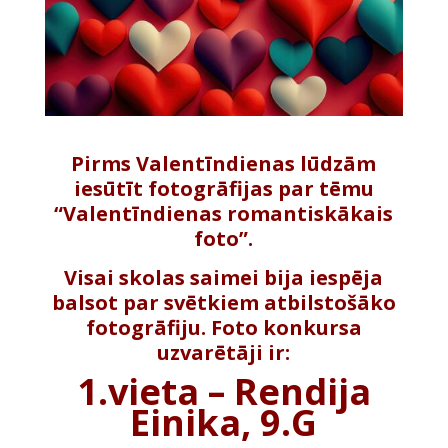
Pirms Valentīndienas lūdzām
iesūtīt fotogrāfijas par tēmu
“Valentīndienas romantiskākais
foto”.
Visai skolas saimei bija iespēja
balsot par svētkiem atbilstošāko
fotogrāfiju. Foto konkursa
uzvarētāji ir:
1.vieta – Rendija
Einika, 9.G