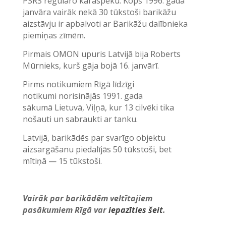
PSRS regulāro karaspēku.
Kopš 1996. gada
janvāra vairāk nekā 30 tūkstoši barikāžu
aizstāvju ir apbalvoti ar Barikāžu dalībnieka
piemiņas zīmēm.
Pirmais OMON upuris Latvijā bija Roberts
Mūrnieks, kurš gāja bojā 16. janvārī.
Pirms notikumiem Rīgā līdzīgi
notikumi norisinājās 1991. gada
sākumā Lietuvā, Viļņā, kur 13 cilvēki tika
nošauti un sabraukti ar tanku.
Latvijā, barikādēs par svarīgo objektu
aizsargāšanu piedalījās 50 tūkstoši, bet
mītiņā — 15 tūkstoši.
Vairāk par barikādēm veltītajiem
pasākumiem Rīgā var
iepazīties šeit
.