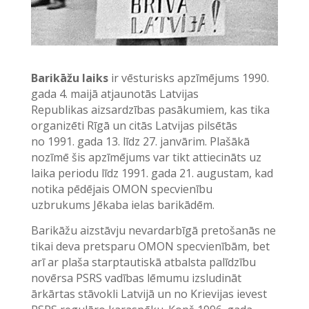
Barikāžu laiks
ir vēsturisks apzīmējums 1990.
gada 4. maijā atjaunotās Latvijas
Republikas aizsardzības pasākumiem, kas tika
organizēti Rīgā un citās Latvijas pilsētās
no 1991. gada 13. līdz 27. janvārim. Plašākā
nozīmē šis apzīmējums var tikt attiecināts uz
laika periodu līdz 1991. gada 21. augustam, kad
notika pēdējais OMON specvienību
uzbrukums Jēkaba ielas barikādēm.
Barikāžu aizstāvju nevardarbīgā pretošanās ne
tikai deva pretsparu OMON specvienībām, bet
arī ar plaša starptautiskā atbalsta palīdzību
novērsa PSRS vadības lēmumu izsludināt
ārkārtas stāvokli Latvijā un no Krievijas ievest