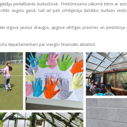
ādāja piedalīšanās burbuļšovā. Priekšnesuma sākumā bērni ar aizr
pacēlās augstu gaisā, tad arī paši izmēģināja dažādus burbuļu veid
ki ieguva jaunus draugus, apguva vērtīgas prasmes un piedzīvoja
orta departamentam par sniegto finansiālo atbalstu!