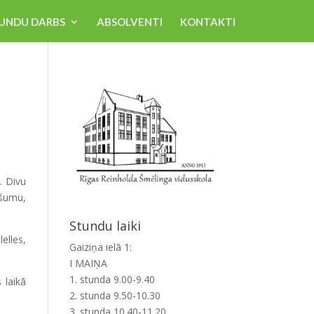
UNDU DARBS
ABSOLVENTI
KONTAKTI
. Divu
ošumu,
Stundu laiki
elles,
Gaiziņa ielā 1:
I MAIŅA
1. stunda 9.00-9.40
 laikā
2. stunda 9.50-10.30
3. stunda 10.40-11.20