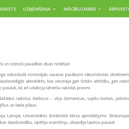
RAKSTS
UZŅEMŠANA
MĀCĪBU DARBS
ĀRPUSST
oši un izzinoši pavadītas divas nedēļas!
ga vidusskolā norisinājās vasaras pasākumi sākumskolas skolēniem
audzveidīgās aktivitātēs, kas veicināja gan fizisko attīstību, gan rad
 pasauli, kā arī uzlaboja latviešu valodas prasmi.
ādus radošus darbiņus – vēja dzirnaviņas, sajūtu burkas, pirkstiņl
ģīšus un laida pūķus.
 Latvijas Universitātes Botāniskā dārza apmeklējums. Ekskursijas
s daudzveidību, izpētīja oranžēriju, izbaudīja tauriņu pasauli.