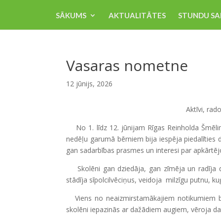
SĀKUMS
AKTUALITĀTES
STUNDU SA
Vasaras nometne
12 jūnijs, 2026
Aktīvi, rad
No 1. līdz 12. jūnijam Rīgas Reinholda Šmēlin
nedēļu garumā bērniem bija iespēja piedalīties d
gan sadarbības prasmes un interesi par apkārtējo
Skolēni gan dziedāja, gan zīmēja un radīja daž
stādīja sīpolcilvēciņus, veidoja milzīgu putnu, ku
Viens no neaizmirstamākajiem notikumiem bija
skolēni iepazinās ar dažādiem augiem, vēroja daba