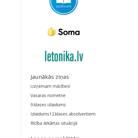
Jaunākās ziņas
Uzņemam mācīties!
Vasaras nometne
9.klases izlaidums
Izlaidums12.klases absolventiem
Rīcība ārkārtas situācijā