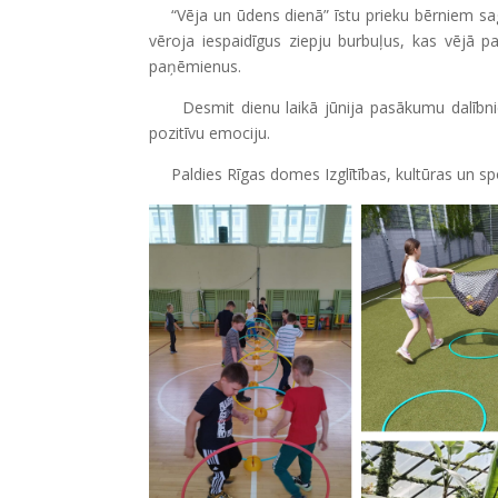
“Vēja un ūdens dienā” īstu prieku bērniem sag
vēroja iespaidīgus ziepju burbuļus, kas vējā 
paņēmienus.
Desmit dienu laikā jūnija pasākumu dalībnie
pozitīvu emociju.
Paldies Rīgas domes Izglītības, kultūras un sp