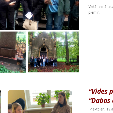
Vietā senā at
piemin.
“Vides 
“Dabas 
Piektdien, 19.