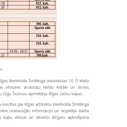
”
gas Reinholda Šmēlinga vidusskolas 10. D klašu
ar vēstures skolotāju Neldu Antāni un skolas
u Olgu Šestovu apmeklēja Rīgas Lielos kapus.
a svecītes pie Rīgas arhitekta Reinholda Šmēlinga
olēni noklausījās informāciju un aizpildīja darba
lo kapu vēsturi un latviešu dižgaru apbedījuma