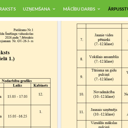
RAKSTS
UZŅEMŠANA
MĀCĪBU DARBS
ĀRPUSST