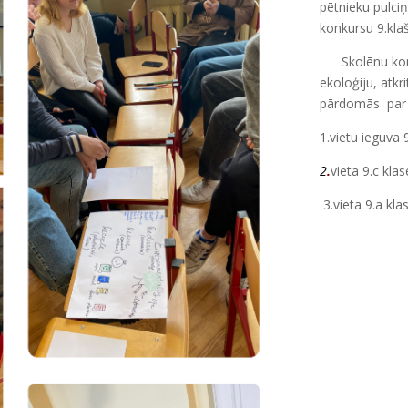
pētnieku pulciņ
konkursu 9.kla
Skolēnu koma
ekoloģiju, atkr
pārdomās par 
1.vietu ieguva 
2
.
vieta 9.c klas
3.vieta 9.a kla