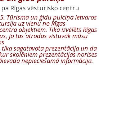
 pa Rīgas vēsturisko centru
. Tūrisma un ģidu pulciņa ietvaros
ursija uz vienu no Rīgas
centra objektiem. Tika izvēlēts Rīgas
gus, jo tas atrodas vistuvāk mūsu
ms
s tika sagatavota prezentācija un da
 kur skolēniem prezentācijas norises
jāievada nepieciešamā informācija.