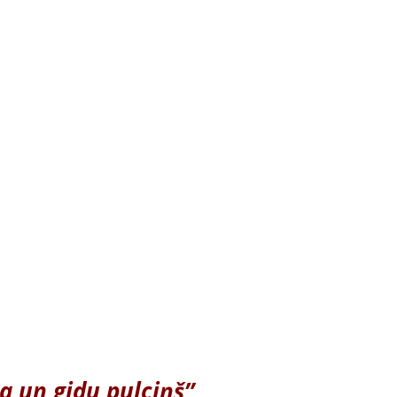
a un gidu pulciņš”