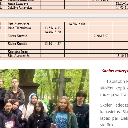
“Skolas muzejs
10.oktobrī Rī
skolēni kopā 
muzeja vadītāj
Skolēni iededz
kapavietas. Sk
lapas par Lie
vietām.