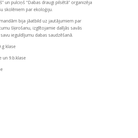
š” un pulciņš “Dabas draugi pilsētā” organizēja
šu skolēniem par ekoloģiju.
ndām bija jāatbild uz jautājumiem par
itumu šķirošanu, izglītojamie dalījās savās
savu ieguldījumu dabas saudzēšanā.
9.g klase
e un 9.b.klase
se