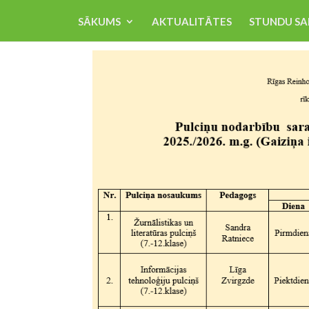
SĀKUMS
AKTUALITĀTES
STUNDU SA