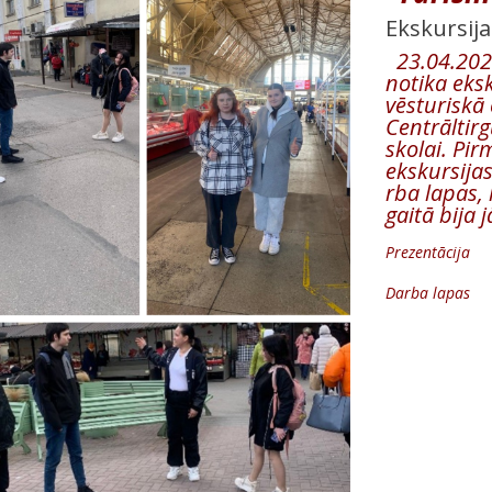
Ekskursija
23.04.2025
notika eksk
vēsturiskā 
Centrāltir
skolai. Pir
ekskursija
rba lapas,
gaitā bija 
Prezentācija
Darba lapas