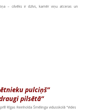
ziņa – cilvēks ir dzīvs, kamēr viņu atceras un
pētnieku pulciņš”
draugi pilsētā”
aprīlī Rīgas Reinholda Šmēlinga vidusskolā “Vides