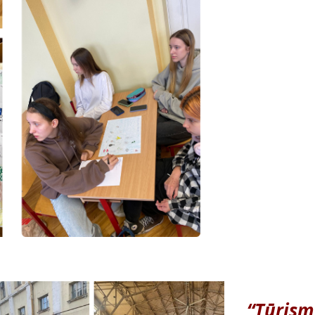
“Tūrism