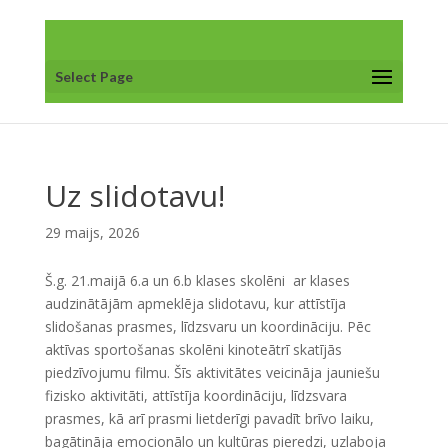
Select Page
Uz slidotavu!
29 maijs, 2026
Š.g. 21.maijā 6.a un 6.b klases skolēni ar klases
audzinātājām apmeklēja slidotavu, kur attīstīja
slidošanas prasmes, līdzsvaru un koordināciju. Pēc
aktīvas sportošanas skolēni kinoteātrī skatījās
piedzīvojumu filmu. Šīs aktivitātes veicināja jauniešu
fizisko aktivitāti, attīstīja koordināciju, līdzsvara
prasmes, kā arī prasmi lietderīgi pavadīt brīvo laiku,
bagātināja emocionālo un kultūras pieredzi, uzlaboja