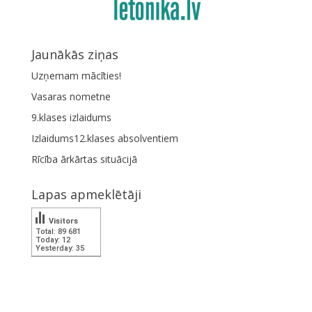
Jaunākās ziņas
Uzņemam mācīties!
Vasaras nometne
9.klases izlaidums
Izlaidums12.klases absolventiem
Rīcība ārkārtas situācijā
Lapas apmeklētāji
Visitors
Total: 89 681
Today: 12
Yesterday: 35