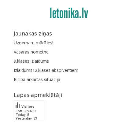
Jaunākās ziņas
Uzņemam mācīties!
Vasaras nometne
9.klases izlaidums
Izlaidums12.klases absolventiem
Rīcība ārkārtas situācijā
Lapas apmeklētāji
Visitors
Total: 89 639
Today: 5
Yesterday: 53