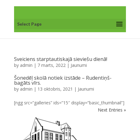
Select Page
Sveiciens starptautiskajā sieviešu dienā!
by
admin
|
7 marts, 2022
|
Jaunumi
Šonedēļ skolā notiek izstāde – Rudentiņš-
bagāts vīrs.
by
admin
|
13 oktobris, 2021
|
Jaunumi
[ngg src=”galleries” ids=”15″ display=”basic_thumbnail”]
Next Entries »