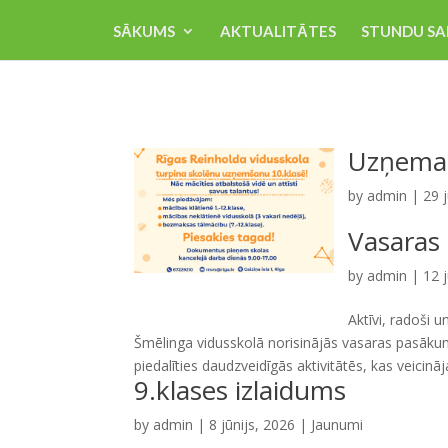
SĀKUMS
AKTUALITĀTES
STUNDU SA
Uzņemam
by
admin
|
29 j
Vasaras
by
admin
|
12 
Aktīvi, radoši 
Šmēlinga vidusskolā norisinājās vasaras pasāku
piedalīties daudzveidīgās aktivitātēs, kas veicināj
9.klases izlaidums
by
admin
|
8 jūnijs, 2026
|
Jaunumi