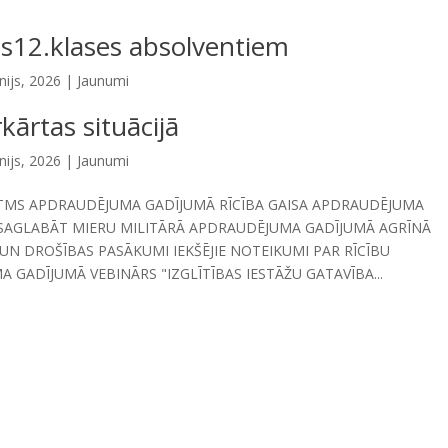
ms12.klases absolventiem
nijs, 2026
|
Jaunumi
rkārtas situācijā
nijs, 2026
|
Jaunumi
ITMS APDRAUDĒJUMA GADĪJUMĀ RĪCĪBA GAISA APDRAUDĒJUMA
SAGLABĀT MIERU MILITĀRĀ APDRAUDĒJUMA GADĪJUMĀ AGRĪNĀ
UN DROŠĪBAS PASĀKUMI IEKŠĒJIE NOTEIKUMI PAR RĪCĪBU
 GADĪJUMĀ VEBINĀRS "IZGLĪTĪBAS IESTĀŽU GATAVĪBA...