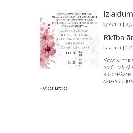
Izlaidu
by
admin
|
8 jū
Rīcība ā
by
admin
|
1 jū
RĪGAS ALGOR
GADĪJUMĀ KĀ 
BRĪDINĀŠANA 
APDRAUDĒJUMA
« Older Entries