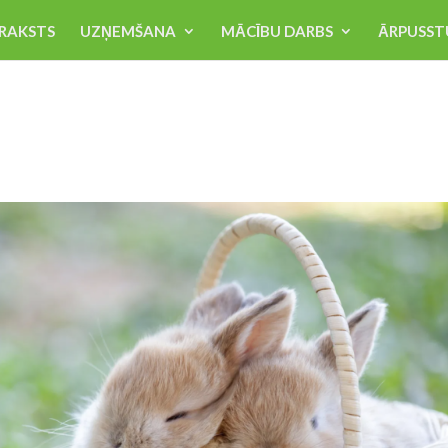
RAKSTS
UZŅEMŠANA
MĀCĪBU DARBS
ĀRPUSST