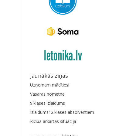
Jaunākās ziņas
Uzņemam mācīties!
Vasaras nometne
9.klases izlaidums
Izlaidums12.klases absolventiem
Rīcība ārkārtas situācijā