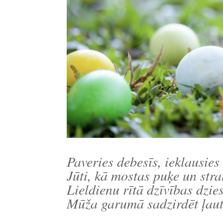
Paveries debesīs, ieklausies 
Jūti, kā mostas puķe un stra
Lieldienu rītā dzīvības dzi
Mūža garumā sadzirdēt ļaut