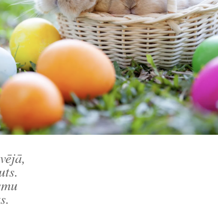
vējā,
uts.
esmu
s.