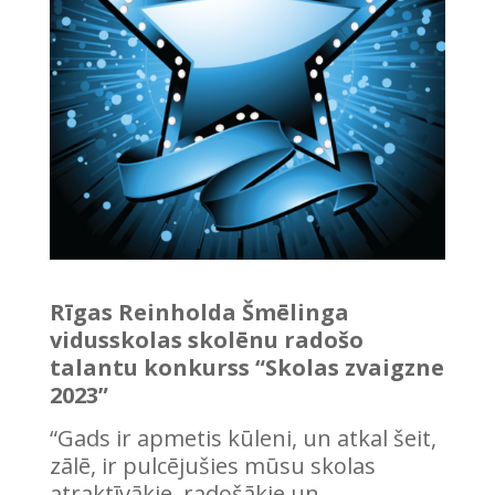
Rīgas Reinholda Šmēlinga
vidusskolas skolēnu radošo
talantu konkurss
“Skolas zvaigzne
2023”
“Gads ir apmetis kūleni, un atkal šeit,
zālē, ir pulcējušies mūsu skolas
atraktīvākie, radošākie un