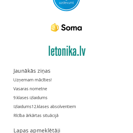
Jaunākās ziņas
Uzņemam mācīties!
Vasaras nometne
9.klases izlaidums
Izlaidums12.klases absolventiem
Rīcība ārkārtas situācijā
Lapas apmeklētāji