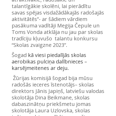
talantīgākie skolēni, lai pierādītu
savas spējas visdažādākajās radošajās
aktivitātēs”- ar šādiem vārdiem
pasākuma vadītāji Megija Čepule un
Toms Vonda atklāja nu jau par skolas
tradīciju kļuvušo talantu konkursu
“Skolas zvaigzne 2023”.
Šogad
kā viesi piedalījās skolas
aerobikas pulciņa dalībnieces –
karsējmeitenes ar deju.
Žūrijas komisijā šogad bija mūsu
radošās ieceres īstenotājs– skolas
direktors Jānis Japiņš, latviešu valodas
skolotāja Dina Beikmane, skolas
dabaszinātņu priekšmetu jomas
skolotāja Laura Uzlovska, skolas