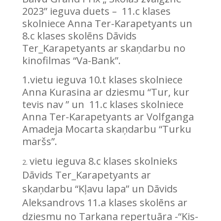
2023” ieguva duets – 11.c klases
skolniece Anna Ter-Karapetyants un
8.c klases skolēns Dāvids
Ter_Karapetyants ar skaņdarbu no
kinofilmas “Va-Bank”.
1.vietu ieguva 10.t klases skolniece
Anna Kurasina ar dziesmu “Tur, kur
tevis nav ” un 11.c klases skolniece
Anna Ter-Karapetyants ar Volfganga
Amadeja Mocarta skaņdarbu “Turku
maršs”.
vietu ieguva 8.c klases skolnieks
Dāvids Ter_Karapetyants ar
skaņdarbu “Kļavu lapa” un Dāvids
Aleksandrovs 11.a klases skolēns ar
dziesmu no Tarkana repertuāra -“Kis-