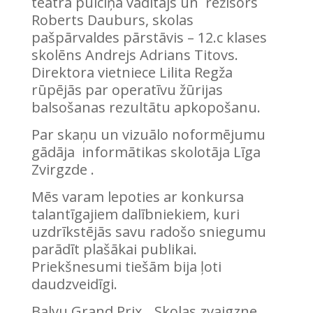
teātra pulciņa vadītājs un režisors
Roberts Dauburs, skolas
pašpārvaldes pārstāvis – 12.c klases
skolēns Andrejs Adrians Titovs.
Direktora vietniece Lilita Regža
rūpējās par operatīvu žūrijas
balsošanas rezultātu apkopošanu.
Par skaņu un vizuālo noformējumu
gādāja informātikas skolotāja Līga
Zvirgzde .
Mēs varam lepoties ar konkursa
talantīgajiem dalībniekiem, kuri
uzdrīkstējās savu radošo sniegumu
parādīt plašākai publikai.
Priekšnesumi tiešām bija ļoti
daudzveidīgi.
Balvu Grand Prix „ Skolas zvaigzne