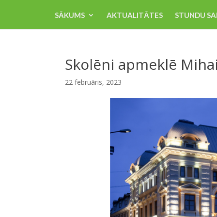
SĀKUMS
AKTUALITĀTES
STUNDU SA
Skolēni apmeklē Mihai
22 februāris, 2023