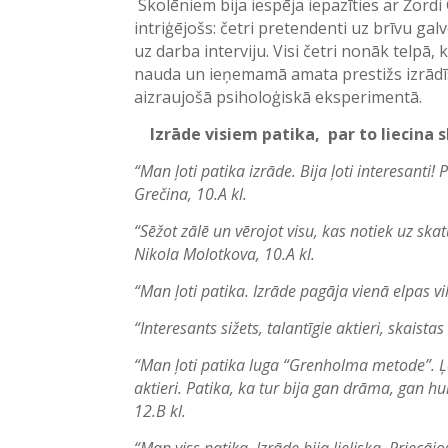
Skolēniem bija iespēja iepazīties ar Žordi
intriģējošs: četri pretendenti uz brīvu g
uz darba interviju. Visi četri nonāk telp
nauda un ieņemamā amata prestižs izrādīs
aizraujošā psiholoģiskā eksperimentā.
Izrāde visiem patika, par to liecina
“Man ļoti patika izrāde. Bija ļoti interesanti!
Grečina, 10.A kl.
“Sēžot zālē un vērojot visu, kas notiek uz ska
Nikola Molotkova, 10.A kl.
“Man ļoti patika. Izrāde pagāja vienā elpas vil
“Interesants sižets, talantīgie aktieri, skais
“Man ļoti patika luga “Grenholma metode”. Ļo
aktieri. Patika, ka tur bija gan drāma, gan hu
12.B kl.