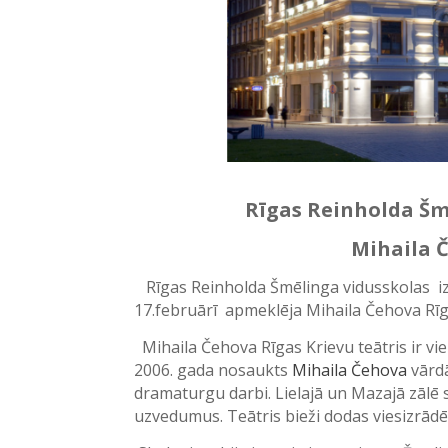
Rīgas Reinholda Šm
Mihaila Č
Rīgas Reinholda Šmēlinga vidusskolas iz
17.februārī apmeklēja Mihaila Čehova Rīg
Mihaila Čehova Rīgas Krievu teātris ir v
2006. gada nosaukts
Mihaila Čehova
vārdā
dramaturgu darbi. Lielajā un Mazajā zālē 
uzvedumus. Teātris bieži dodas viesizrādēs