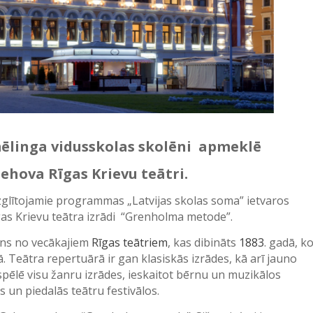
ēlinga vidusskolas skolēni apmeklē
ehova Rīgas Krievu teātri.
glītojamie programmas „Latvijas skolas soma” ietvaros
as Krievu teātra izrādi “Grenholma metode”.
iens no vecākajiem
Rīgas teātriem
, kas dibināts
1883
. gadā, k
. Teātra repertuārā ir gan klasiskās izrādes, kā arī jauno
spēlē visu žanru izrādes, ieskaitot bērnu un muzikālos
 un piedalās teātru festivālos.