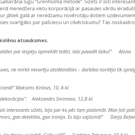
 Galserāna lugu “Grenholma metode”. Sižets ir ļoti interesan
alvenā menedžera vietu korporācijā ar pasaules vārdu ieraduš
ā, kur jātiek galā ar neredzamu novērotāju dotiem uzdevumiem
ies svarīgāks par pašcieņu un cilvēciskumu? Tas noskaidro
 skolēnu atsauksmes.
 Paldies par iespēju apmeklēt teātri, labi pavadīt laiku!”
Aļona
tuves, ne mirkli nevarēju atslābināties – darbība noritēja tik spra
cienā!” Maksims Kirilovs, 10. A kl.
tas dekorācijas”. Aleksandrs Smirnovs, 12.B kl.
ti interesants sižets, bija par ko pēc tam padomāt. Man ļoti pat
mors, gan detektīvs, gan ironija. Es biju sajūsmā!”
Darja Beļav