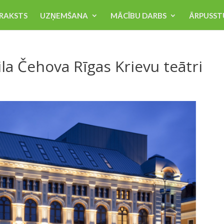
RAKSTS
UZŅEMŠANA
MĀCĪBU DARBS
ĀRPUSST
la Čehova Rīgas Krievu teātri