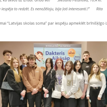
jos, ka devos uz izrādi. Gribu vēl!” S
vetlana Petunova, 10.A kl.
 iespēja to redzēt. Es nenožēloju, bija ļoti interesanti.!”
Rita
ai “Latvijas skolas soma” par iespēju apmeklēt brīnišķīgo iz