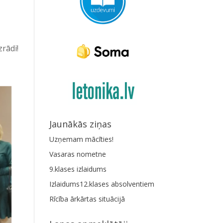
rādi!
Jaunākās ziņas
Uzņemam mācīties!
Vasaras nometne
9.klases izlaidums
Izlaidums12.klases absolventiem
Rīcība ārkārtas situācijā