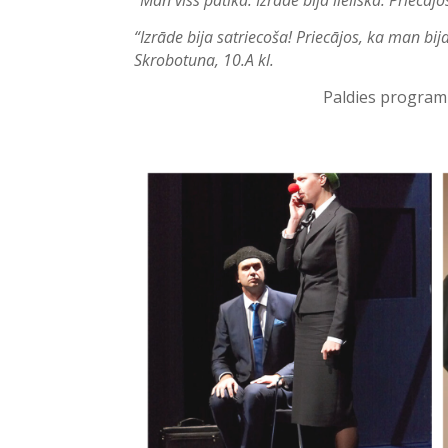
“Man viss patika. Izrāde bija lieliska. Priecā
“Izrāde bija satriecoša! Priecājos, ka man bija
Skrobotuna, 10.A kl.
Paldies programm