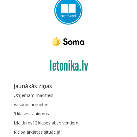
Jaunākās ziņas
Uzņemam mācīties!
Vasaras nometne
9.klases izlaidums
Izlaidums12.klases absolventiem
Rīcība ārkārtas situācijā