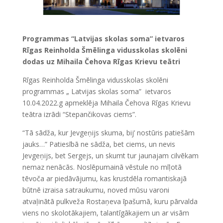
Programmas “Latvijas skolas soma” ietvaros
Rīgas Reinholda Šmēlinga vidusskolas skolēni
dodas uz
Mihaila Čehova Rīgas Krievu teātri
Rīgas Reinholda Šmēlinga vidusskolas skolēni
programmas „ Latvijas skolas soma” ietvaros
10.04.2022.g apmeklēja Mihaila Čehova Rīgas Krievu
teātra izrādi “Stepančikovas ciems”.
“Tā sādža, kur Jevgeņijs skuma, bij’ nostūris patiešām
jauks…” Patiesībā ne sādža, bet ciems, un nevis
Jevgeņijs, bet Sergejs, un skumt tur jaunajam cilvēkam
nemaz nenācās. Noslēpumainā vēstule no mīļotā
tēvoča ar piedāvājumu, kas krustdēla romantiskajā
būtnē izraisa satraukumu, noved mūsu varoni
atvaļinātā pulkveža Rostaņeva īpašumā, kuru pārvalda
viens no skolotākajiem, talantīgākajiem un ar visām