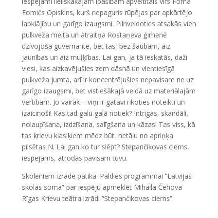
iespējami lieliskākajām īpašībām apveltītais vīrs Foma
Fomičs Opiskins, kurš nepaguris rūpējas par apkārtējo
labklājību un garīgo izaugsmi. Pilnveidoties atsakās vien
pulkveža meita un atraitņa Rostaņeva ģimenē
dzīvojošā guvernante, bet tas, bez šaubām, aiz
jaunības un aiz muļķības. Lai gan, ja tā ieskatās, daži
viesi, kas aizkavējušies zem dāsnā un vientiesīgā
pulkveža jumta, arī ir koncentrējušies nepavisam ne uz
garīgo izaugsmi, bet vistiešākajā veidā uz materiālajām
vērtībām. Jo vairāk – viņi ir gatavi rīkoties noteikti un
izaicinoši! Kas tad galu galā notiek? Intrigas, skandāli,
nolaupīšana, izdzīšana, salīgšana un kāzas! Tas viss, kā
tas krievu klasiķiem mēdz būt, netālu no apriņķa
pilsētas N. Lai gan ko tur slēpt? Stepančikovas ciems,
iespējams, atrodas pavisam tuvu.
Skolēniem izrāde patika. Paldies programmai “Latvijas
skolas soma” par iespēju apmeklēt Mihaila Čehova
Rīgas Krievu teātra izrādi “Stepančikovas ciems”.