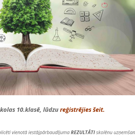
skolas 10.klasē, lūdzu
reģistrējies šeit.
blicēti vienotā iestājpārbaudījuma
REZULTĀTI
skolēnu uzņemšan