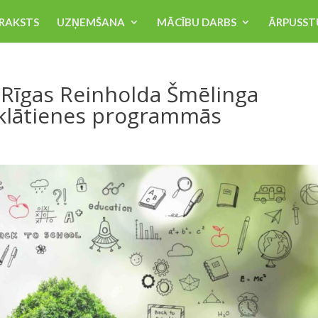
RAKSTS
UZŅEMŠANA
MĀCĪBU DARBS
ĀRPUSST
 Rīgas Reinholda Šmēlinga
 klātienes programmās