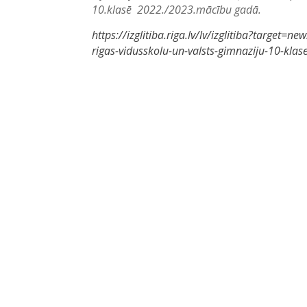
10.klasē 2022./2023.mācību gadā.
https://izglitiba.riga.lv/lv/izglitiba?targe
rigas-vidusskolu-un-valsts-gimnaziju-10-kla