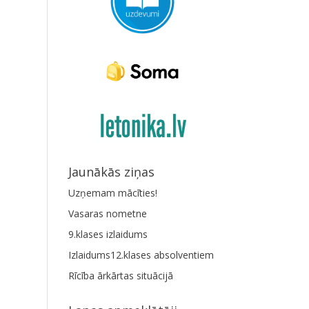
Jaunākās ziņas
Uzņemam mācīties!
Vasaras nometne
9.klases izlaidums
Izlaidums12.klases absolventiem
Rīcība ārkārtas situācijā