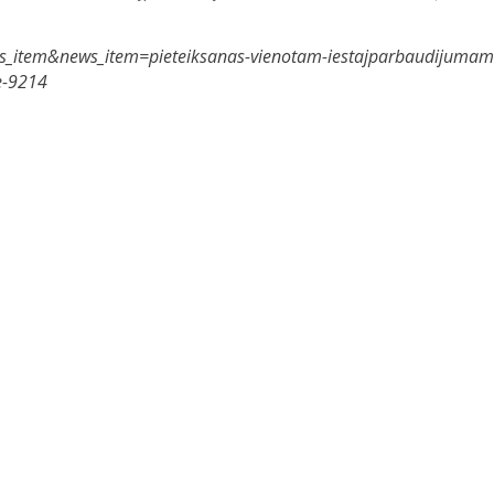
t=news_item&news_item=pieteiksanas-vienotam-iestajparbaudijumam
se-9214