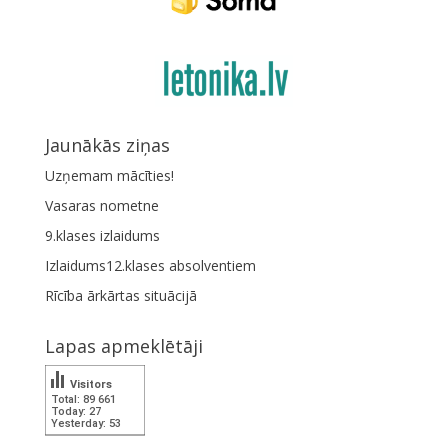
Jaunākās ziņas
Uzņemam mācīties!
Vasaras nometne
9.klases izlaidums
Izlaidums12.klases absolventiem
Rīcība ārkārtas situācijā
Lapas apmeklētāji
Visitors
Total: 89 661
Today: 27
Yesterday: 53