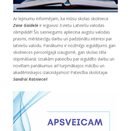
Ar lepnumu informējam, ka mūsu skolas skolniece
Zane Gaidele
ir ieguvusi 3.vietu
Latviešu valodas
olimpiādē!
Šis sasniegums apliecina augstu valodas
prasmi, mērķtiecīgu darbu un padziļinātu interesi par
latviešu valodu. Panākums ir nozīmīgs ieguldījums gan
skolnieces personīgajā izaugsmē, gan skolas tēla
stiprināšanā. Izsakām pateicību par ieguldīto darbu un
novēlam panākumus arī turpmākajos mācību un
akadēmiskajos izaicinājumos! Pateicība skolotajai
Sandrai Ratniecei
!