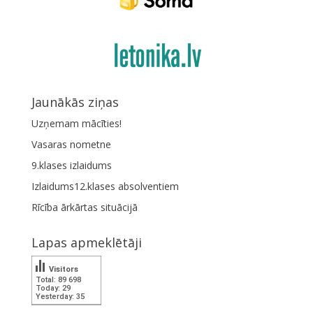
Jaunākās ziņas
Uzņemam mācīties!
Vasaras nometne
9.klases izlaidums
Izlaidums12.klases absolventiem
Rīcība ārkārtas situācijā
Lapas apmeklētāji
Visitors
Total: 89 698
Today: 29
Yesterday: 35