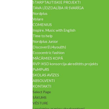
STARPTAUTISKIE PROJEKTI
TAVA LĪDZDALĪBA IR SVARĪGA
Nordplus
Volare
COMENIUS
Inspire. Music with English
Time to help
Nordplus Junior
DiscoverEU4you(th)
Eccocentric fashion
MĀCĀMIES KOPĀ
RVP IKSD konsorcija akreditēts projekts
PuMPuRS
SKOLAS AVĪZES
ABSOLVENTI
KONTAKTI
Select Page
SĀKUMS
VĒSTURE
Lepojamies ar mūsu absolventiem!