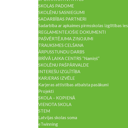
SKOLAS PADOME
SKOLĒNU SASNIEGUMI
SADARBĪBAS PARTNERI
Sadarbība ar apkaimes pirmsskolas izglītības i
REGLAMENTEJOŠIE DOKUMENTI
PAŠVĒRTĒJUMA ZIŅOJUMI
TRAUKSMES CELŠANA
ĀRPUSSTUNDU DARBS
BRĪVĀ LAIKA CENTRS “Namiņš”
SKOLĒNU PAŠPĀRVALDE
INTEREŠU IZGLĪTĪBA
KARJERAS IZVĒLE
Karjeras attīstības atbalsta pasākumi
Projekti
SKOLA – KOPIENĀ
VIENOTA SKOLA
STEM
Latvijas skolas soma
eTwinning