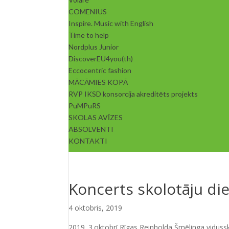
COMENIUS
Inspire. Music with English
Time to help
Nordplus Junior
DiscoverEU4you(th)
Eccocentric fashion
MĀCĀMIES KOPĀ
RVP IKSD konsorcija akreditēts projekts
PuMPuRS
SKOLAS AVĪZES
ABSOLVENTI
KONTAKTI
Koncerts skolotāju di
4 oktobris, 2019
2019. 3.oktobrī Rīgas Reinholda Šmēlinga vidussko