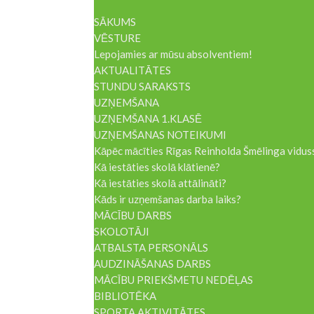
SĀKUMS
VĒSTURE
Lepojamies ar mūsu absolventiem!
AKTUALITĀTES
STUNDU SARAKSTS
UZŅEMŠANA
UZŅEMŠANA 1.KLASĒ
UZŅEMŠANAS NOTEIKUMI
Kāpēc mācīties Rīgas Reinholda Šmēlinga vidus
Kā iestāties skolā klātienē?
Kā iestāties skolā attālināti?
Kāds ir uzņemšanas darba laiks?
MĀCĪBU DARBS
SKOLOTĀJI
ATBALSTA PERSONĀLS
AUDZINĀŠANAS DARBS
MĀCĪBU PRIEKŠMETU NEDĒĻAS
BIBLIOTĒKA
SPORTA AKTIVITĀTES