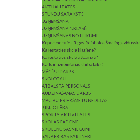
AKTUALITĀTES
STUNDU SARAKSTS
UZŅEMŠANA
UZŅEMŠANA 1.KLASĒ
UZŅEMŠANAS NOTEIKUMI
Kāpēc mācīties Rīgas Reinholda Šmēlinga vidussk
Kā iestāties skolā klātienē?
Kā iestāties skolā attālināti?
Kāds ir uzņemšanas darba laiks?
MĀCĪBU DARBS
SKOLOTĀJI
ATBALSTA PERSONĀLS
AUDZINĀŠANAS DARBS
MĀCĪBU PRIEKŠMETU NEDĒĻAS
BIBLIOTĒKA
SPORTA AKTIVITĀTES
SKOLAS PADOME
SKOLĒNU SASNIEGUMI
SADARBĪBAS PARTNERI