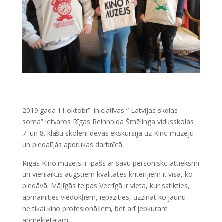
2019.gada 11.oktobrī iniciatīvas “ Latvijas skolas
soma” ietvaros Rīgas Reinholda Šmēlinga vidusskolas
7. un 8. klašu skolēni devās ekskursija uz Kino muzeju
un piedalījās apdrukas darbnīcā.
Rīgas Kino muzejs ir īpašs ar savu personisko attieksmi
un vienlaikus augstiem kvalitātes kritērijiem it visā, ko
piedāvā. Mājīgās telpas Vecrīgā ir vieta, kur satikties,
apmainīties viedokļiem, iepazīties, uzzināt ko jaunu –
ne tikai kino profesionāļiem, bet arī jebkuram
apmeklētājam.