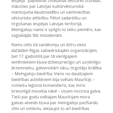
iespēja papildināt zināšanas vēstures stundās,
mācoties par Latvijas kultūrvēsturiskā
mantojuma daudzveidību un saimniecības
vēsturisko attīstību. Pētot sadarbību un
tirgošanas iespējas Latvijas teritorijā,
Melngalvju nams ir spilgts to laiku piemērs, kas
saglabājās līdz mūsdienām.
Nams celts kā sanāksmju un dzīru vieta
dažādām Rīgas sabiedriskajām organizācijām,
bet 17. gadsimtā par tā vienīgajiem
iemītniekiem kļuva dzīvespriecīgo un uzņēmīgo
ārzemnieku, galvenokārt vācu, tirgotāju brālība
– Melngalvju biedrība. Viens no daudzajiem
biedrības aizbildņiem bija svētais Maurīcijs –
romiešu leģiona komandieris, kas miris
briesmīgā mocekļa nāvē – viņam nocirsta galva.
Tieši par godu svētajam Maurīcijam mora
galvas atveids kļuva par melngalvju pazīšanās
zīmi un simbolu, iekļaujot to arī biedrības