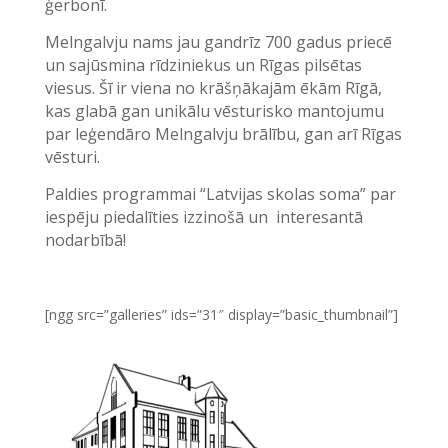
ģerbonī.
Melngalvju nams jau gandrīz 700 gadus priecē
un sajūsmina rīdziniekus un Rīgas pilsētas
viesus. Šī ir viena no krāšņākajām ēkām Rīgā,
kas glabā gan unikālu vēsturisko mantojumu
par leģendāro Melngalvju brālību, gan arī Rīgas
vēsturi.
Paldies programmai “Latvijas skolas soma” par
iespēju piedalīties izzinošā un interesantā
nodarbībā!
[ngg src=”galleries” ids=”31″ display=”basic_thumbnail”]