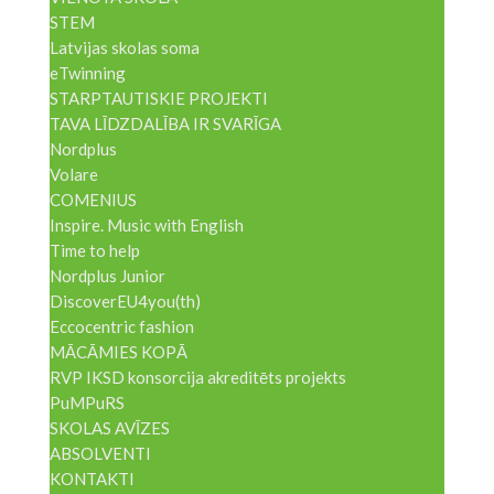
STEM
Latvijas skolas soma
eTwinning
STARPTAUTISKIE PROJEKTI
TAVA LĪDZDALĪBA IR SVARĪGA
Nordplus
Volare
COMENIUS
Inspire. Music with English
Time to help
Nordplus Junior
DiscoverEU4you(th)
Eccocentric fashion
MĀCĀMIES KOPĀ
RVP IKSD konsorcija akreditēts projekts
PuMPuRS
SKOLAS AVĪZES
ABSOLVENTI
KONTAKTI