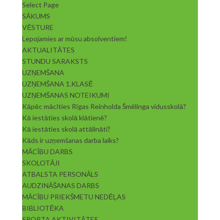
Select Page
SĀKUMS
VĒSTURE
Lepojamies ar mūsu absolventiem!
AKTUALITĀTES
STUNDU SARAKSTS
UZŅEMŠANA
UZŅEMŠANA 1.KLASĒ
UZŅEMŠANAS NOTEIKUMI
Kāpēc mācīties Rīgas Reinholda Šmēlinga vidusskolā?
Kā iestāties skolā klātienē?
Kā iestāties skolā attālināti?
Kāds ir uzņemšanas darba laiks?
MĀCĪBU DARBS
SKOLOTĀJI
ATBALSTA PERSONĀLS
AUDZINĀŠANAS DARBS
MĀCĪBU PRIEKŠMETU NEDĒĻAS
BIBLIOTĒKA
SPORTA AKTIVITĀTES