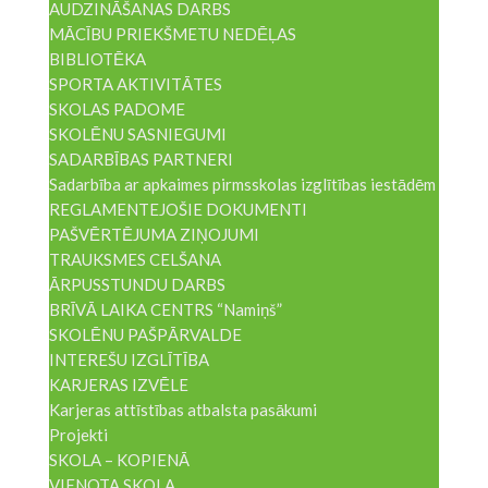
AUDZINĀŠANAS DARBS
MĀCĪBU PRIEKŠMETU NEDĒĻAS
BIBLIOTĒKA
SPORTA AKTIVITĀTES
SKOLAS PADOME
SKOLĒNU SASNIEGUMI
SADARBĪBAS PARTNERI
Sadarbība ar apkaimes pirmsskolas izglītības iestādēm
REGLAMENTEJOŠIE DOKUMENTI
PAŠVĒRTĒJUMA ZIŅOJUMI
TRAUKSMES CELŠANA
ĀRPUSSTUNDU DARBS
BRĪVĀ LAIKA CENTRS “Namiņš”
SKOLĒNU PAŠPĀRVALDE
INTEREŠU IZGLĪTĪBA
KARJERAS IZVĒLE
Karjeras attīstības atbalsta pasākumi
Projekti
SKOLA – KOPIENĀ
VIENOTA SKOLA