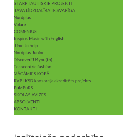
STARPTAUTISKIE PROJEKTI
TAVA LĪDZDALĪBA IR SVARĪGA
Nordplus
Volare
COMENIUS
Inspire. Music with English
Time to help
Nordplus Junior
DiscoverEU4you(th)
Eccocentric fashion
MĀCĀMIES KOPĀ
RVP IKSD konsorcija akreditēts projekts
PuMPuRS
SKOLAS AVĪZES
ABSOLVENTI
KONTAKTI