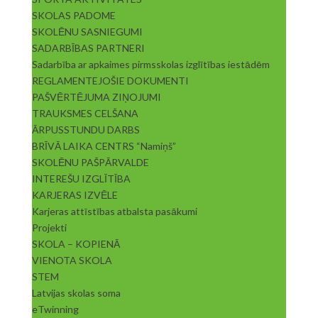
SKOLAS PADOME
SKOLĒNU SASNIEGUMI
SADARBĪBAS PARTNERI
Sadarbība ar apkaimes pirmsskolas izglītības iestādēm
REGLAMENTEJOŠIE DOKUMENTI
PAŠVĒRTĒJUMA ZIŅOJUMI
TRAUKSMES CELŠANA
ĀRPUSSTUNDU DARBS
BRĪVĀ LAIKA CENTRS “Namiņš”
SKOLĒNU PAŠPĀRVALDE
INTEREŠU IZGLĪTĪBA
KARJERAS IZVĒLE
Karjeras attīstības atbalsta pasākumi
Projekti
SKOLA – KOPIENĀ
VIENOTA SKOLA
STEM
Latvijas skolas soma
eTwinning