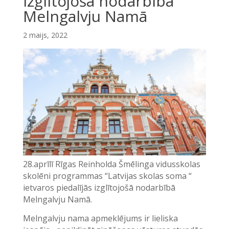
Izglītojoša nodarbība
Melngalvju Namā
2 maijs, 2022
28.aprīlī Rīgas Reinholda Šmēlinga vidusskolas
skolēni programmas “Latvijas skolas soma “
ietvaros piedalījās izglītojošā nodarbībā
Melngalvju Namā.
Melngalvju nama apmeklējums ir lieliska