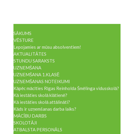
SĀKUMS
VĒSTURE
Lepojamies ar mūsu absolventiem!
AKTUALITĀTES
STUNDU SARAKSTS
UZŅEMŠANA
UZŅEMŠANA 1.KLASĒ
UZŅEMŠANAS NOTEIKUMI
Kāpēc mācīties Rīgas Reinholda Šmēlinga vidusskolā?
Kā iestāties skolā klātienē?
Kā iestāties skolā attālināti?
Kāds ir uzņemšanas darba laiks?
MĀCĪBU DARBS
SKOLOTĀJI
ATBALSTA PERSONĀLS