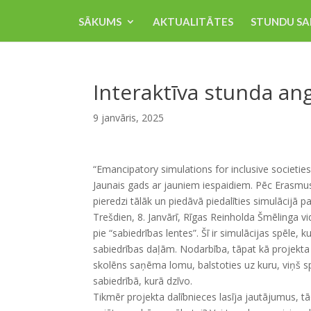
SĀKUMS
AKTUALITĀTES
STUNDU SA
Interaktīva stunda an
9 janvāris, 2025
“Emancipatory simulations for inclusive societies
Jaunais gads ar jauniem iespaidiem. Pēc Erasmu
pieredzi tālāk un piedāvā piedalīties simulācijā par
Trešdien, 8. Janvārī, Rīgas Reinholda Šmēlinga vi
pie “sabiedrības lentes”. Šī ir simulācijas spēle,
sabiedrības daļām. Nodarbība, tāpat kā projekta 
skolēns saņēma lomu, balstoties uz kuru, viņš spē
sabiedrībā, kurā dzīvo.
Tikmēr projekta dalībnieces lasīja jautājumus, tā