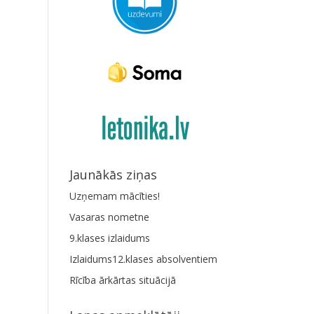
Jaunākās ziņas
Uzņemam mācīties!
Vasaras nometne
9.klases izlaidums
Izlaidums12.klases absolventiem
Rīcība ārkārtas situācijā