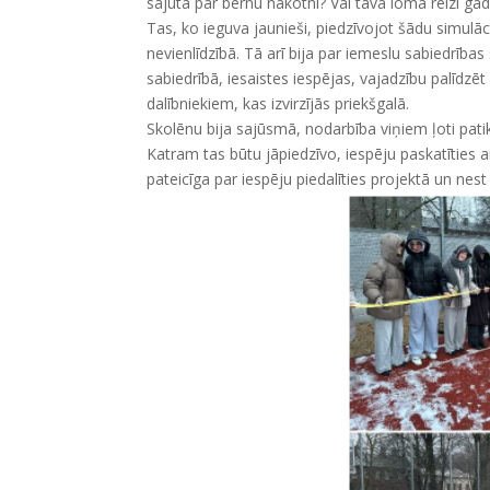
sajūta par bērnu nākotni? Vai tava loma reizi ga
Tas, ko ieguva jaunieši, piedzīvojot šādu simulāc
nevienlīdzībā. Tā arī bija par iemeslu sabiedrība
sabiedrībā, iesaistes iespējas, vajadzību palīdzēt 
dalībniekiem, kas izvirzījās priekšgalā.
Skolēnu bija sajūsmā, nodarbība viņiem ļoti patik
Katram tas būtu jāpiedzīvo, iespēju paskatīties a
pateicīga par iespēju piedalīties projektā un nest