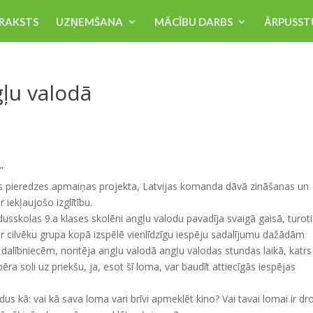
RAKSTS
UZŅEMŠANA
MĀCĪBU DARBS
ĀRPUSST
gļu valodā
”
s pieredzes apmaiņas projekta, Latvijas komanda dāvā zināšanas un
 iekļaujošo izglītību.
dusskolas 9.a klases skolēni angļu valodu pavadīja svaigā gaisā, turot
 kur cilvēku grupa kopā izspēlē vienlīdzīgu iespēju sadalījumu dažādām
dalībniecēm, noritēja angļu valodā angļu valodas stundas laikā, katrs
ra soli uz priekšu, ja, esot šī loma, var baudīt attiecīgās iespējas
dus kā: vai kā sava loma vari brīvi apmeklēt kino? Vai tavai lomai ir dr