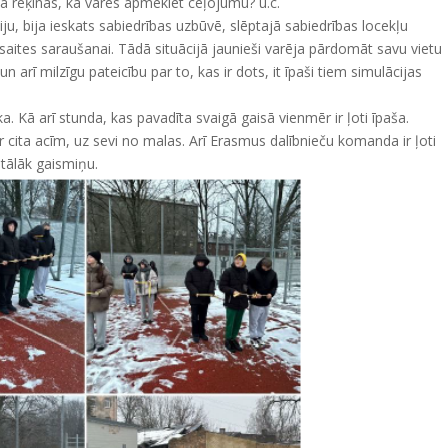
dā rēķinās, ka varēs apmeklēt ceļojumu? u.c.
iju, bija ieskats sabiedrības uzbūvē, slēptajā sabiedrības locekļu
s saites saraušanai. Tādā situācijā jaunieši varēja pārdomāt savu vietu
un arī milzīgu pateicību par to, kas ir dots, it īpaši tiem simulācijas
a. Kā arī stunda, kas pavadīta svaigā gaisā vienmēr ir ļoti īpaša.
r cita acīm, uz sevi no malas. Arī Erasmus dalībnieču komanda ir ļoti
 tālāk gaismiņu.