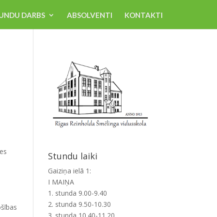
UNDU DARBS
ABSOLVENTI
KONTAKTI
ies
Stundu laiki
Gaiziņa ielā 1:
I MAIŅA
1. stunda 9.00-9.40
2. stunda 9.50-10.30
ošības
3. stunda 10.40-11.20