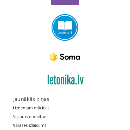
Jaunākās ziņas
Uzņemam mācīties!
Vasaras nometne
9.klases izlaidums