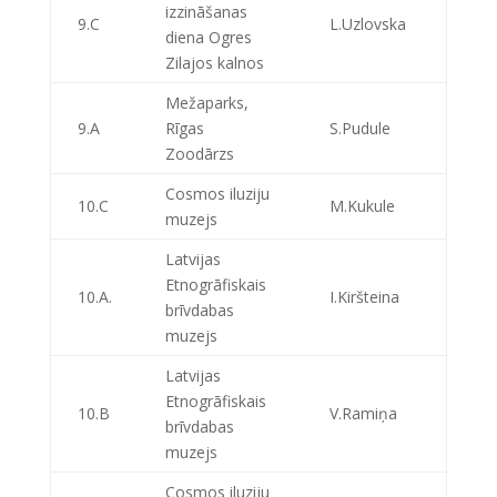
izzināšanas
9.C
L.Uzlovska
diena Ogres
Zilajos kalnos
Mežaparks,
9.A
Rīgas
S.Pudule
Zoodārzs
Cosmos iluziju
10.C
M.Kukule
muzejs
Latvijas
Etnogrāfiskais
10.A.
I.Kiršteina
brīvdabas
muzejs
Latvijas
Etnogrāfiskais
10.B
V.Ramiņa
brīvdabas
muzejs
Cosmos iluziju