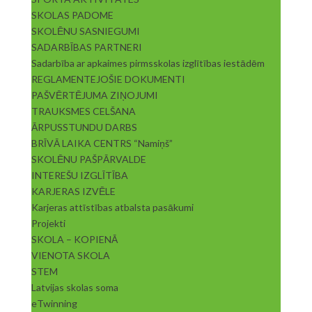
SKOLAS PADOME
SKOLĒNU SASNIEGUMI
SADARBĪBAS PARTNERI
Sadarbība ar apkaimes pirmsskolas izglītības iestādēm
REGLAMENTEJOŠIE DOKUMENTI
PAŠVĒRTĒJUMA ZIŅOJUMI
TRAUKSMES CELŠANA
ĀRPUSSTUNDU DARBS
BRĪVĀ LAIKA CENTRS “Namiņš”
SKOLĒNU PAŠPĀRVALDE
INTEREŠU IZGLĪTĪBA
KARJERAS IZVĒLE
Karjeras attīstības atbalsta pasākumi
Projekti
SKOLA – KOPIENĀ
VIENOTA SKOLA
STEM
Latvijas skolas soma
eTwinning