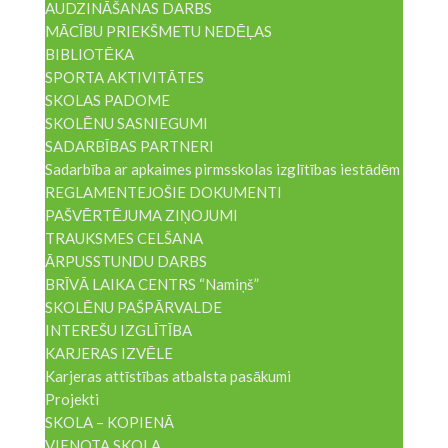
AUDZINĀŠANAS DARBS
MĀCĪBU PRIEKŠMETU NEDĒĻAS
BIBLIOTĒKA
SPORTA AKTIVITĀTES
SKOLAS PADOME
SKOLĒNU SASNIEGUMI
SADARBĪBAS PARTNERI
Sadarbība ar apkaimes pirmsskolas izglītības iestādēm
REGLAMENTEJOŠIE DOKUMENTI
PAŠVĒRTĒJUMA ZIŅOJUMI
TRAUKSMES CELŠANA
ĀRPUSSTUNDU DARBS
BRĪVĀ LAIKA CENTRS “Namiņš”
SKOLĒNU PAŠPĀRVALDE
INTEREŠU IZGLĪTĪBA
KARJERAS IZVĒLE
Karjeras attīstības atbalsta pasākumi
Projekti
SKOLA – KOPIENĀ
VIENOTA SKOLA