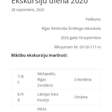
Ekskursiju diena 2020
28 septembris, 2020
Pielikums
Rīgas Reinholda Šmēlinga vidusskola
2020.gada 18.septembra
Rīkojumam Nr. GV-20-111-rs
Mācību ekskursiju maršruti:
Mežaparks,
7./8.
Rīgas
S.Nordena
C
Zoodārzs
8./9.
Latvijas Kara
I.Krutina
B
muzejs
Meža