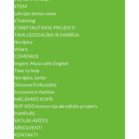
STEM
Latvijas skolas soma
eTwinning
STARPTAUTISKIE PROJEKTI
TAVA LĪDZDALĪBA IR SVARĪGA
Nordplus
Volare
COMENIUS
Inspire. Music with English
Time to help
Nordplus Junior
DiscoverEU4you(th)
Eccocentric fashion
MĀCĀMIES KOPĀ
RVP IKSD konsorcija akreditēts projekts
PuMPuRS
SKOLAS AVĪZES
ABSOLVENTI
KONTAKTI