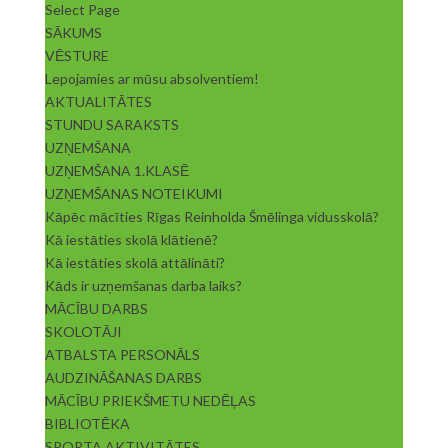
Select Page
SĀKUMS
VĒSTURE
Lepojamies ar mūsu absolventiem!
AKTUALITĀTES
STUNDU SARAKSTS
UZŅEMŠANA
UZŅEMŠANA 1.KLASĒ
UZŅEMŠANAS NOTEIKUMI
Kāpēc mācīties Rīgas Reinholda Šmēlinga vidusskolā?
Kā iestāties skolā klātienē?
Kā iestāties skolā attālināti?
Kāds ir uzņemšanas darba laiks?
MĀCĪBU DARBS
SKOLOTĀJI
ATBALSTA PERSONĀLS
AUDZINĀŠANAS DARBS
MĀCĪBU PRIEKŠMETU NEDĒĻAS
BIBLIOTĒKA
SPORTA AKTIVITĀTES