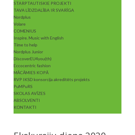
STARPTAUTISKIE PROJEKTI
TAVA LĪDZDALĪBA IR SVARĪGA
Nordplus
Volare
COMENIUS
Inspire. Music with English
Time to help
Nordplus Junior
DiscoverEU4you(th)
Eccocentric fashion
MĀCĀMIES KOPĀ
RVP IKSD konsorcija akreditēts projekts
PuMPuRS
SKOLAS AVĪZES
ABSOLVENTI
KONTAKTI