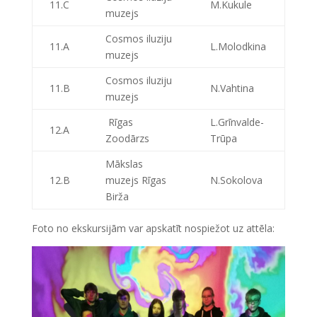
11.C
M.Kukule
muzejs
Cosmos iluziju
11.A
L.Molodkina
muzejs
Cosmos iluziju
11.B
N.Vahtina
muzejs
Rīgas
L.Grīnvalde-
12.A
Zoodārzs
Trūpa
Mākslas
12.B
muzejs Rīgas
N.Sokolova
Birža
Foto no ekskursijām var apskatīt nospiežot uz attēla: