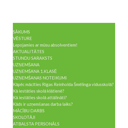
SĀKUMS
VĒSTURE
Lepojamies ar mūsu absolventiem!
AKTUALITĀTES
STUNDU SARAKSTS
UZŅEMŠANA
UZŅEMŠANA 1.KLASĒ
UZŅEMŠANAS NOTEIKUMI
Kāpēc mācīties Rīgas Reinholda Šmēlinga vidusskolā?
Kā iestāties skolā klātienē?
Kā iestāties skolā attālināti?
Kāds ir uzņemšanas darba laiks?
MĀCĪBU DARBS
SKOLOTĀJI
ATBALSTA PERSONĀLS