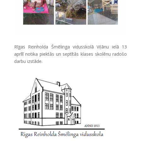
Rīgas Reinholda Šmēlinga vidusskolā Viļānu ielā 13
aprīlī notika piektās un septītās klases skolēnu radošo
darbu izstāde.