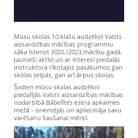
Mūsu skolas 10.klašu audzēkņi Valsts
aizsardzības mācības programmu
sāka īstenot 2022./2023.mācību gadā.
Jaunieši aktīvi un ar interesi piedalās
instruktora rīkotajos pasākumos gan
skolas telpās, gan arī ārpus skolas.
Šodien mūsu skolas audzēkņi
piedalījās Valsts aizsardzības mācības
nodarbībā Bābelītes ezera apkaimes
mežā – orientējās un apliecināja savu
varēšanu šaušanai mērķī.