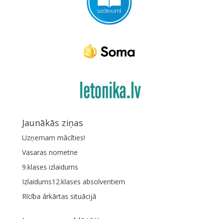
Jaunākās ziņas
Uzņemam mācīties!
Vasaras nometne
9.klases izlaidums
Izlaidums12.klases absolventiem
Rīcība ārkārtas situācijā