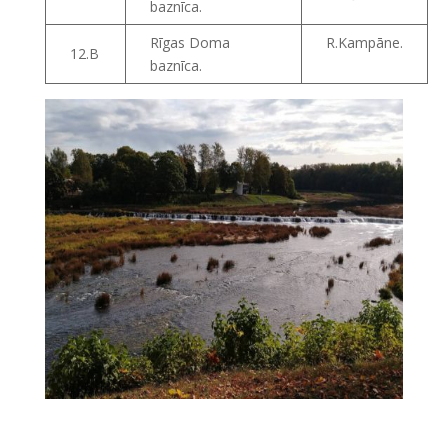
baznīca.
Rīgas Doma
R.Kampāne.
12.B
baznīca.