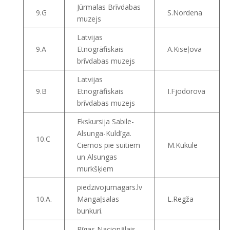
Jūrmalas Brīvdabas
9.G
S.Nordena
muzejs
Latvijas
9.A
Etnogrāfiskais
A.Kiseļova
brīvdabas muzejs
Latvijas
9.B
Etnogrāfiskais
I.Fjodorova
brīvdabas muzejs
Ekskursija Sabile-
Alsunga-Kuldīga.
10.C
Ciemos pie suitiem
M.Kukule
un Alsungas
murkšķiem
piedzivojumagars.lv
10.A.
Mangaļsalas
L.Regža
bunkuri.
Rīgas Nacionālais