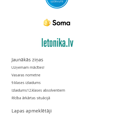
Jaunākās ziņas
Uzņemam mācīties!
Vasaras nometne
9.klases izlaidums
Izlaidums12.klases absolventiem
Rīcība ārkārtas situācijā
Lapas apmeklētāji