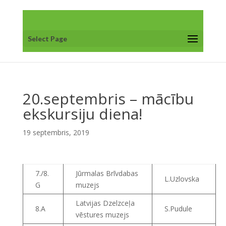
Select Page
20.septembris – mācību
ekskursiju diena!
19 septembris, 2019
7./8.
Jūrmalas Brīvdabas
L.Uzlovska
G
muzejs
Latvijas Dzelzceļa
8.A
S.Pudule
vēstures muzejs