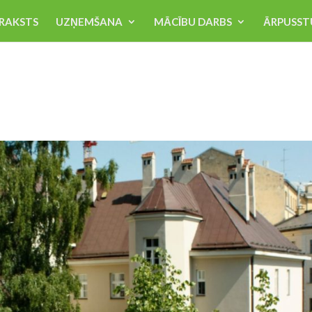
RAKSTS
UZŅEMŠANA
MĀCĪBU DARBS
ĀRPUSST