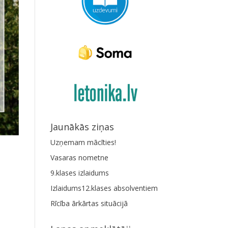
Jaunākās ziņas
Uzņemam mācīties!
Vasaras nometne
9.klases izlaidums
Izlaidums12.klases absolventiem
Rīcība ārkārtas situācijā