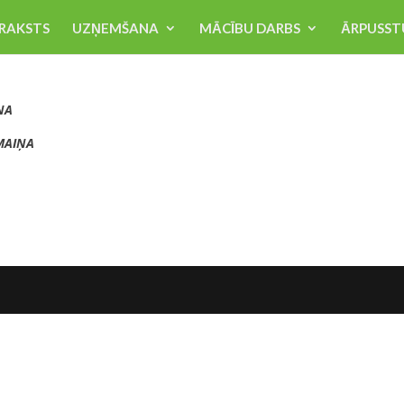
RAKSTS
UZŅEMŠANA
MĀCĪBU DARBS
ĀRPUSST
ŅA
 MAIŅA