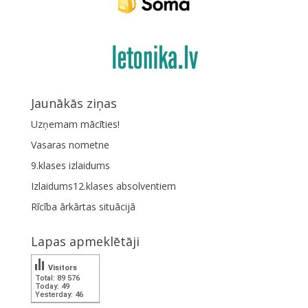
Jaunākās ziņas
Uzņemam mācīties!
Vasaras nometne
9.klases izlaidums
Izlaidums12.klases absolventiem
Rīcība ārkārtas situācijā
Lapas apmeklētāji
Visitors
Total: 89 576
Today: 49
Yesterday: 46