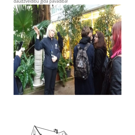
daudzveidību gida pavadībā!