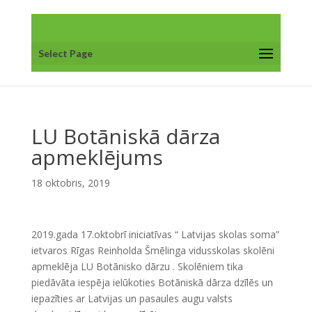
Select Page
LU Botāniskā dārza
apmeklējums
18 oktobris, 2019
2019.gada 17.oktobrī iniciatīvas “ Latvijas skolas soma”
ietvaros Rīgas Reinholda Šmēlinga vidusskolas skolēni
apmeklēja LU Botānisko dārzu . Skolēniem tika
piedāvāta iespēja ielūkoties Botāniskā dārza dzīlēs un
iepazīties ar Latvijas un pasaules augu valsts