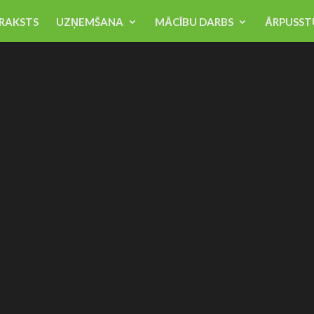
RAKSTS
UZŅEMŠANA
MĀCĪBU DARBS
ĀRPUSST