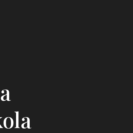
da
kola