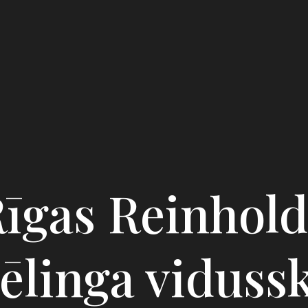
īgas Reinhol
linga viduss