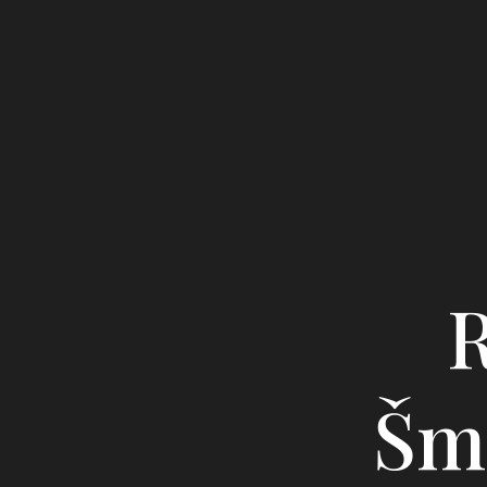
R
Šmē