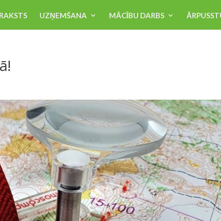
RAKSTS
UZŅEMŠANA
MĀCĪBU DARBS
ĀRPUSST
ā!