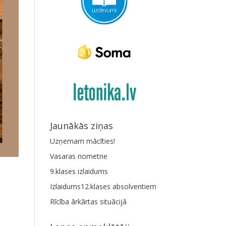
Jaunākās ziņas
Uzņemam mācīties!
Vasaras nometne
9.klases izlaidums
Izlaidums12.klases absolventiem
Rīcība ārkārtas situācijā