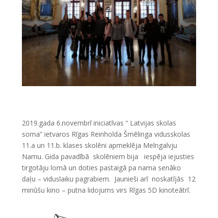
2019.gada 6.novembrī iniciatīvas “ Latvijas skolas
soma” ietvaros Rīgas Reinholda Šmēlinga vidusskolas
11.a un 11.b. klases skolēni apmeklēja Melngalvju
Namu. Gida pavadībā skolēniem bija iespēja iejusties
tirgotāju lomā un doties pastaigā pa nama senāko
daļu – viduslaiku pagrabiem. Jaunieši arī noskatījās 12
minūšu kino – putna lidojums virs Rīgas 5D kinoteātrī.