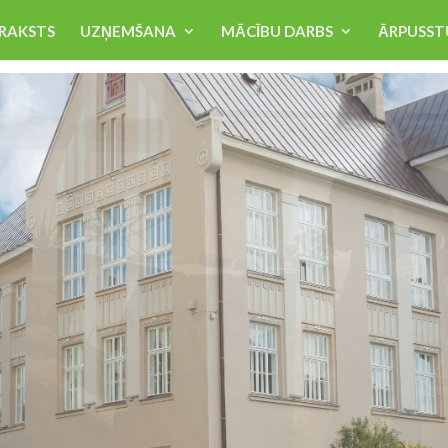
RAKSTS
UZŅEMŠANA
MĀCĪBU DARBS
ĀRPUSST