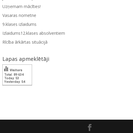
Uzņemam mācīties!
Vasaras nometne
9.klases izlaidums
Izlaidums12.klases absolventiem
Rīcība ārkārtas situācijā
Lapas apmeklētāji
Visitors
Total: 89 634
Today: 53
Yesterday: 54