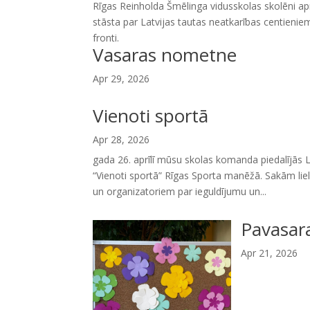
Rīgas Reinholda Šmēlinga vidusskolas skolēni a
stāsta par Latvijas tautas neatkarības centienie
fronti.
Vasaras nometne
Apr 29, 2026
Vienoti sportā
Apr 28, 2026
gada 26. aprīlī mūsu skolas komanda piedalījās 
“Vienoti sportā” Rīgas Sporta manēžā. Sakām lie
un organizatoriem par ieguldījumu un...
Pavasar
Apr 21, 2026