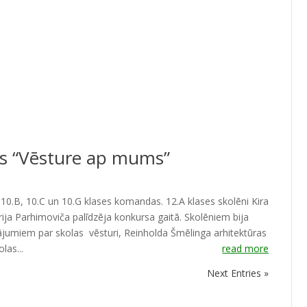
s “Vēsture ap mums”
, 10.B, 10.C un 10.G klases komandas. 12.A klases skolēni Kira
rija Parhimoviča palīdzēja konkursa gaitā. Skolēniem bija
tājumiem par skolas vēsturi, Reinholda Šmēlinga arhitektūras
las...
read more
Next Entries »